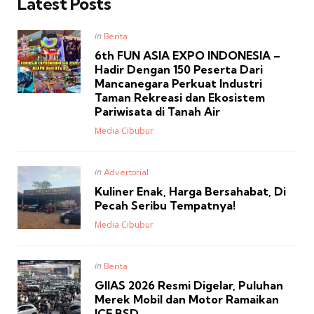
Latest Posts
Posted
in
Berita
in
6th FUN ASIA EXPO INDONESIA –
Hadir Dengan 150 Peserta Dari
Mancanegara Perkuat Industri
Taman Rekreasi dan Ekosistem
Pariwisata di Tanah Air
Posted
Media Cibubur
Posted
in
Advertorial
in
Kuliner Enak, Harga Bersahabat, Di
Pecah Seribu Tempatnya!
Posted
Media Cibubur
Posted
in
Berita
in
GIIAS 2026 Resmi Digelar, Puluhan
Merek Mobil dan Motor Ramaikan
ICE BSD