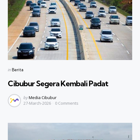
Categories
Posted
in
Berita
in
Cibubur Segera Kembali Padat
Posted
by
Media Cibubur
27-March-2026
0
Comments
by