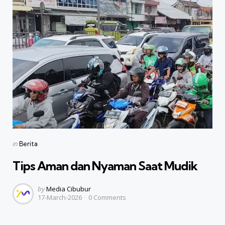
Categories
Posted
in
Berita
in
Tips Aman dan Nyaman Saat Mudik
Posted
by
Media Cibubur
17-March-2026
0
Comments
by