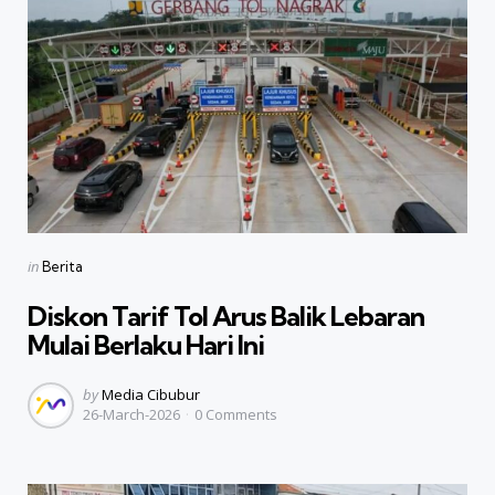
Categories
Posted
in
Berita
in
Diskon Tarif Tol Arus Balik Lebaran
Mulai Berlaku Hari Ini
Posted
by
Media Cibubur
26-March-2026
0
Comments
by