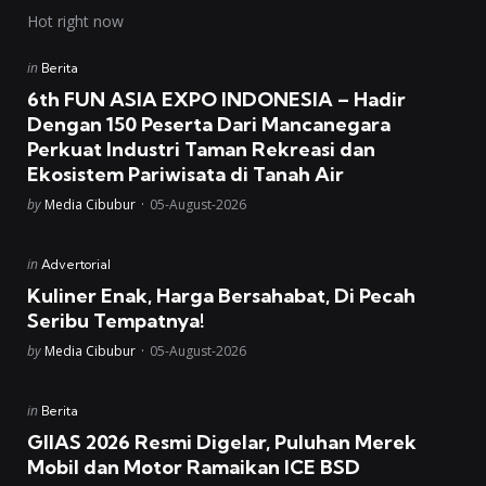
Hot right now
Posted
in
Berita
in
6th FUN ASIA EXPO INDONESIA – Hadir
Dengan 150 Peserta Dari Mancanegara
Perkuat Industri Taman Rekreasi dan
Ekosistem Pariwisata di Tanah Air
Posted
by
Media Cibubur
05-August-2026
Posted
in
Advertorial
in
Kuliner Enak, Harga Bersahabat, Di Pecah
Seribu Tempatnya!
Posted
by
Media Cibubur
05-August-2026
Posted
in
Berita
in
GIIAS 2026 Resmi Digelar, Puluhan Merek
Mobil dan Motor Ramaikan ICE BSD