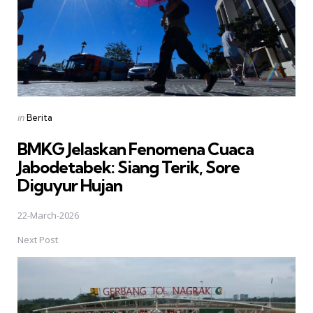
Posted
in
Berita
in
BMKG Jelaskan Fenomena Cuaca
Jabodetabek: Siang Terik, Sore
Diguyur Hujan
22-March-2026
Next Post