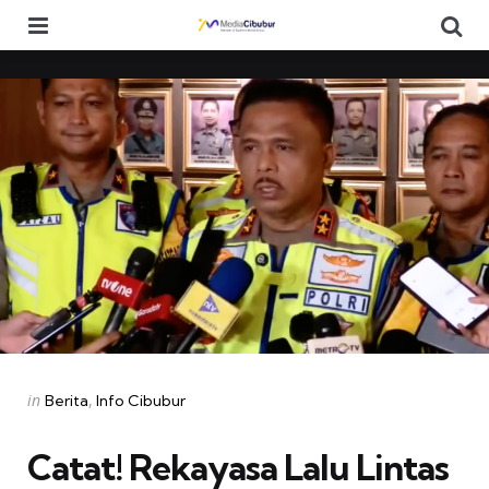
Menu
Se
Categories
Posted
in
Berita
Info Cibubur
in
Catat! Rekayasa Lalu Lintas