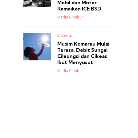
Mobil dan Motor
Ramaikan ICE BSD
Posted
Media Cibubur
Posted
in
Berita
in
Musim Kemarau Mulai
Terasa, Debit Sungai
Cileungsi dan Cikeas
Ikut Menyusut
Posted
Media Cibubur