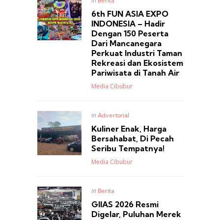
in
Berita
in
6th FUN ASIA EXPO
INDONESIA – Hadir
Dengan 150 Peserta
Dari Mancanegara
Perkuat Industri Taman
Rekreasi dan Ekosistem
Pariwisata di Tanah Air
Posted
Media Cibubur
Posted
in
Advertorial
in
Kuliner Enak, Harga
Bersahabat, Di Pecah
Seribu Tempatnya!
Posted
Media Cibubur
Posted
in
Berita
in
GIIAS 2026 Resmi
Digelar, Puluhan Merek