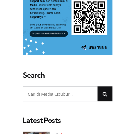
Search
Latest Posts
Posted