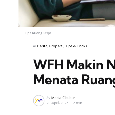
Tips Ruang Kerja
Categories
Posted
in
Berita
Properti
Tips & Tricks
in
WFH Makin Ny
Menata Ruang
Posted
by
Media Cibubur
20-April-2026
2 min
by