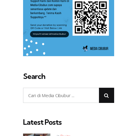
Search
Latest Posts
Posted