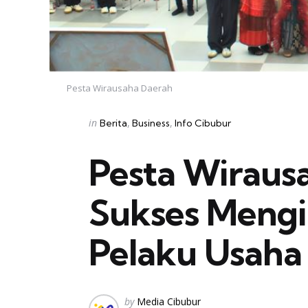
Pesta Wirausaha Daerah
Categories
Posted
in
Berita
Business
Info Cibubur
in
Pesta Wiraus
Sukses Mengi
Pelaku Usaha
Posted
by
Media Cibubur