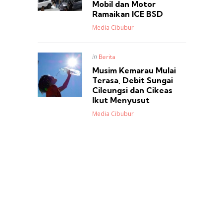
Mobil dan Motor
Ramaikan ICE BSD
Posted
Media Cibubur
Posted
in
Berita
in
Musim Kemarau Mulai
Terasa, Debit Sungai
Cileungsi dan Cikeas
Ikut Menyusut
Posted
Media Cibubur