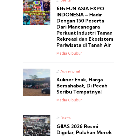
in
Berita
in
6th FUN ASIA EXPO
INDONESIA – Hadir
Dengan 150 Peserta
Dari Mancanegara
Perkuat Industri Taman
Rekreasi dan Ekosistem
Pariwisata di Tanah Air
Posted
Media Cibubur
Posted
in
Advertorial
in
Kuliner Enak, Harga
Bersahabat, Di Pecah
Seribu Tempatnya!
Posted
Media Cibubur
Posted
in
Berita
in
GIIAS 2026 Resmi
Digelar, Puluhan Merek