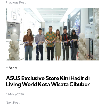
navigation
Previous Post
Posted
in
Berita
in
ASUS Exclusive Store Kini Hadir di
Living World Kota Wisata Cibubur
19-May-2026
Next Post