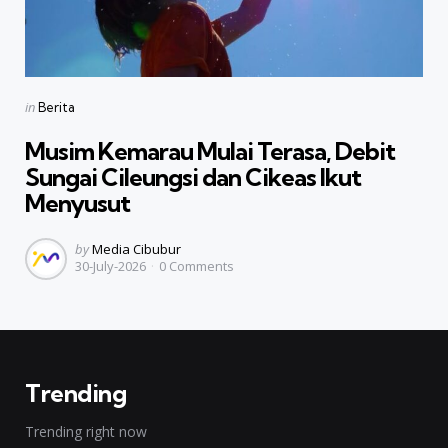
Categories
Posted
in
Berita
in
Musim Kemarau Mulai Terasa, Debit
Sungai Cileungsi dan Cikeas Ikut
Menyusut
Posted
by
Media Cibubur
30-July-2026
0
Comments
by
Trending
Trending right now