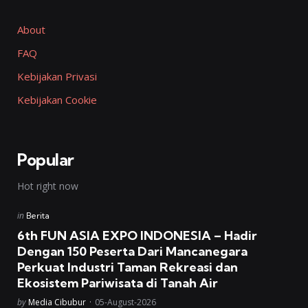
About
FAQ
Kebijakan Privasi
Kebijakan Cookie
Popular
Hot right now
Posted
in
Berita
in
6th FUN ASIA EXPO INDONESIA – Hadir
Dengan 150 Peserta Dari Mancanegara
Perkuat Industri Taman Rekreasi dan
Ekosistem Pariwisata di Tanah Air
Posted
by
Media Cibubur
05-August-2026