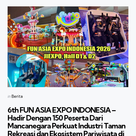
Categories
Posted
in
Berita
in
6th FUN ASIA EXPO INDONESIA –
Hadir Dengan 150 Peserta Dari
Mancanegara Perkuat Industri Taman
Rekreasi dan Ekosistem Pariwisata di