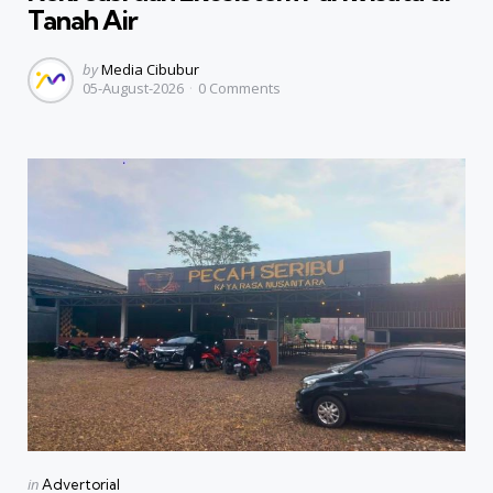
Tanah Air
Posted
by
Media Cibubur
05-August-2026
0
Comments
by
Categories
Posted
in
Advertorial