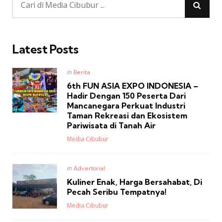
Latest Posts
Posted
in
Berita
in
6th FUN ASIA EXPO INDONESIA –
Hadir Dengan 150 Peserta Dari
Mancanegara Perkuat Industri
Taman Rekreasi dan Ekosistem
Pariwisata di Tanah Air
Posted
Media Cibubur
Posted
in
Advertorial
in
Kuliner Enak, Harga Bersahabat, Di
Pecah Seribu Tempatnya!
Posted
Media Cibubur