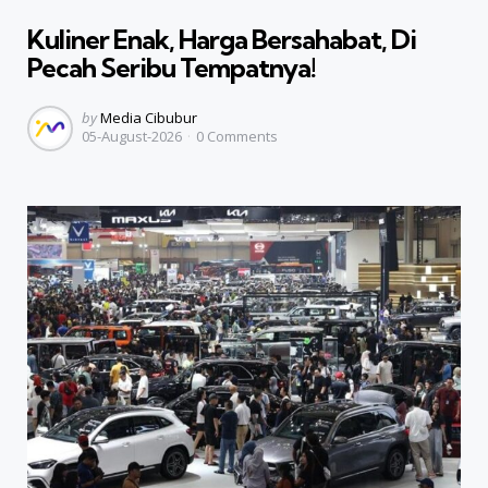
in
Kuliner Enak, Harga Bersahabat, Di
Pecah Seribu Tempatnya!
Posted
by
Media Cibubur
05-August-2026
0
Comments
by