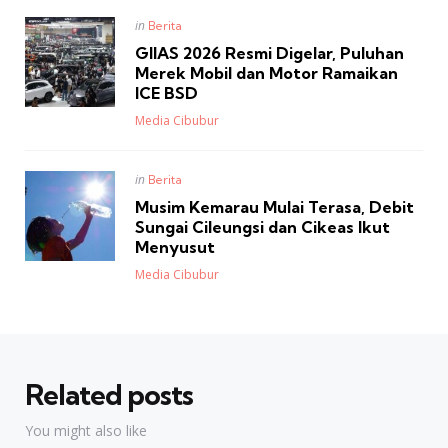
Posted
in
Berita
in
GIIAS 2026 Resmi Digelar, Puluhan
Merek Mobil dan Motor Ramaikan
ICE BSD
Posted
Media Cibubur
Posted
in
Berita
in
Musim Kemarau Mulai Terasa, Debit
Sungai Cileungsi dan Cikeas Ikut
Menyusut
Posted
Media Cibubur
Related posts
You might also like