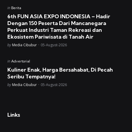
Posted
in
Berita
in
6th FUN ASIA EXPO INDONESIA – Hadir
Dengan 150 Peserta Dari Mancanegara
Perkuat Industri Taman Rekreasi dan
Ekosistem Pariwisata di Tanah Air
Posted
by
Media Cibubur
05-August-2026
Posted
in
Advertorial
in
Kuliner Enak, Harga Bersahabat, Di Pecah
Seribu Tempatnya!
Posted
by
Media Cibubur
05-August-2026
Links