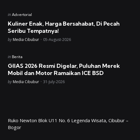
Posted
in
Advertorial
in
Kuliner Enak, Harga Bersahabat, Di Pecah
Seribu Tempatnya!
Posted
by
Media Cibubur
05-August-2026
Posted
in
Berita
in
GIIAS 2026 Resmi Digelar, Puluhan Merek
Mobil dan Motor Ramaikan ICE BSD
Posted
by
Media Cibubur
31-July-2026
Ruko Newton Blok U11 No. 6 Legenda Wisata, Cibubur –
Bogor