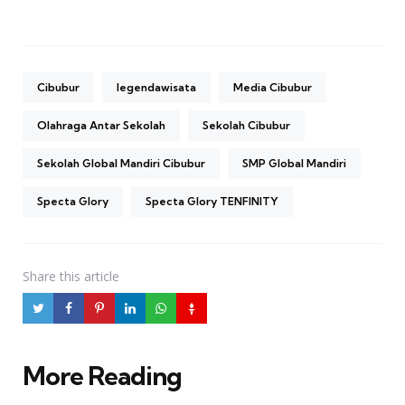
Cibubur
legendawisata
Media Cibubur
Olahraga Antar Sekolah
Sekolah Cibubur
Sekolah Global Mandiri Cibubur
SMP Global Mandiri
Specta Glory
Specta Glory TENFINITY
Share
this article
More Reading
Post