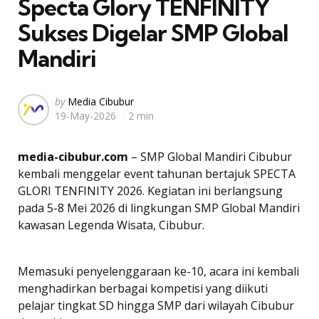
Specta Glory TENFINITY
Sukses Digelar SMP Global
Mandiri
Posted
by
Media Cibubur
19-May-2026
2 min
by
media-cibubur.com
– SMP Global Mandiri Cibubur
kembali menggelar event tahunan bertajuk SPECTA
GLORI TENFINITY 2026. Kegiatan ini berlangsung
pada 5-8 Mei 2026 di lingkungan SMP Global Mandiri
kawasan Legenda Wisata, Cibubur.
Memasuki penyelenggaraan ke-10, acara ini kembali
menghadirkan berbagai kompetisi yang diikuti
pelajar tingkat SD hingga SMP dari wilayah Cibubur