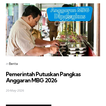
Posted
in
Berita
in
Pemerintah Putuskan Pangkas
Anggaran MBG 2026
20-May-2026