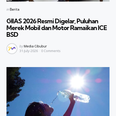
Categories
Posted
in
Berita
in
GIIAS 2026 Resmi Digelar, Puluhan
Merek Mobil dan Motor Ramaikan ICE
BSD
Posted
by
Media Cibubur
31-July-2026
0
Comments
by