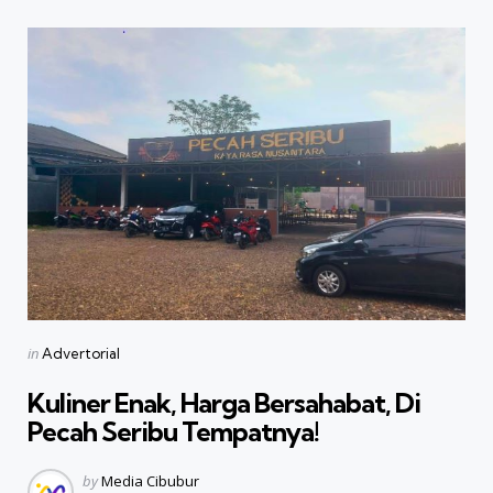
Categories
Posted
in
Advertorial
in
Kuliner Enak, Harga Bersahabat, Di
Pecah Seribu Tempatnya!
Posted
by
Media Cibubur