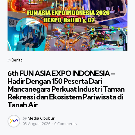
Categories
Posted
in
Berita
in
6th FUN ASIA EXPO INDONESIA –
Hadir Dengan 150 Peserta Dari
Mancanegara Perkuat Industri Taman
Rekreasi dan Ekosistem Pariwisata di
Tanah Air
Posted
by
Media Cibubur
05-August-2026
0
Comments
by