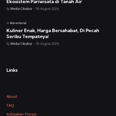
Ekosistem Pariwisata di Tanah Air
Posted
by
Media Cibubur
05-August-2026
Posted
in
Advertorial
in
Kuliner Enak, Harga Bersahabat, Di Pecah
Seribu Tempatnya!
Posted
by
Media Cibubur
05-August-2026
Links
About
FAQ
Kebijakan Privasi