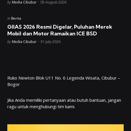
Posted
by
Media Cibubur
05-August-2026
Posted
in
Berita
in
GIIAS 2026 Resmi Digelar, Puluhan Merek
Mobil dan Motor Ramaikan ICE BSD
Posted
by
Media Cibubur
31-July-2026
Ruko Newton Blok U11 No. 6 Legenda Wisata, Cibubur –
Bogor
Jika Anda memiliki pertanyaan atau butuh bantuan, jangan
ragu untuk menghubungi tim kami.