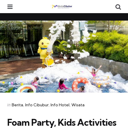
Menu
Se
Categories
Posted
in
Berita
Info Cibubur
Info Hotel
Wisata
in
Foam Party, Kids Activities