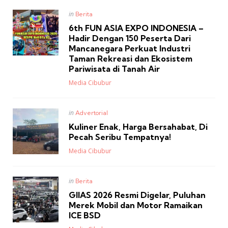
Posted
in
Berita
in
6th FUN ASIA EXPO INDONESIA –
Hadir Dengan 150 Peserta Dari
Mancanegara Perkuat Industri
Taman Rekreasi dan Ekosistem
Pariwisata di Tanah Air
Posted
Media Cibubur
Posted
in
Advertorial
in
Kuliner Enak, Harga Bersahabat, Di
Pecah Seribu Tempatnya!
Posted
Media Cibubur
Posted
in
Berita
in
GIIAS 2026 Resmi Digelar, Puluhan
Merek Mobil dan Motor Ramaikan
ICE BSD