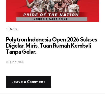
Posted
in
Berita
in
Polytron Indonesia Open 2026 Sukses
Digelar. Miris, Tuan Rumah Kembali
Tanpa Gelar.
08-June-2026
Leave a Comment