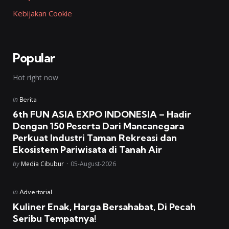
Kebijakan Cookie
Popular
Hot right now
Posted
in
Berita
in
6th FUN ASIA EXPO INDONESIA – Hadir
Dengan 150 Peserta Dari Mancanegara
Perkuat Industri Taman Rekreasi dan
Ekosistem Pariwisata di Tanah Air
Posted
by
Media Cibubur
05-August-2026
Posted
in
Advertorial
in
Kuliner Enak, Harga Bersahabat, Di Pecah
Seribu Tempatnya!