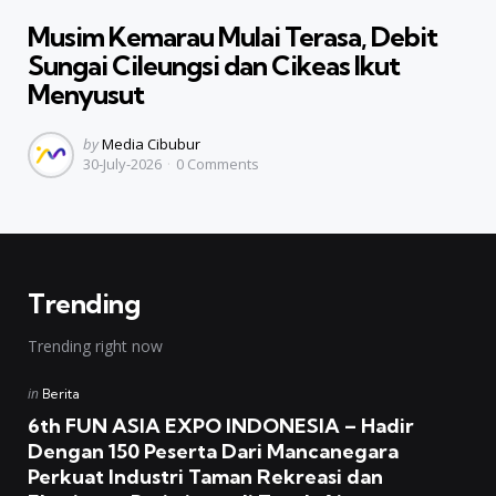
in
Musim Kemarau Mulai Terasa, Debit
Sungai Cileungsi dan Cikeas Ikut
Menyusut
Posted
by
Media Cibubur
30-July-2026
0
Comments
by
Trending
Trending right now
Posted
in
Berita
in
6th FUN ASIA EXPO INDONESIA – Hadir
Dengan 150 Peserta Dari Mancanegara
Perkuat Industri Taman Rekreasi dan