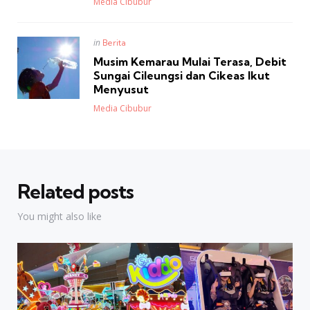
Posted
Media Cibubur
Posted
in
Berita
in
Musim Kemarau Mulai Terasa, Debit
Sungai Cileungsi dan Cikeas Ikut
Menyusut
Posted
Media Cibubur
Related posts
You might also like