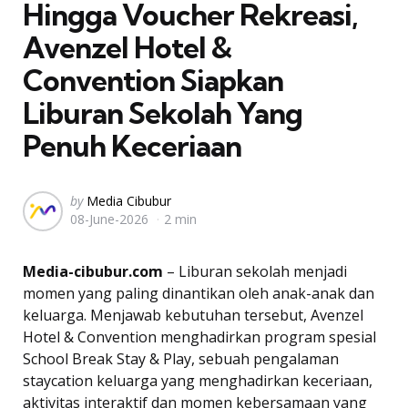
Hingga Voucher Rekreasi,
Avenzel Hotel &
Convention Siapkan
Liburan Sekolah Yang
Penuh Keceriaan
Posted
by
Media Cibubur
08-June-2026
2 min
by
Media-cibubur.com
– Liburan sekolah menjadi
momen yang paling dinantikan oleh anak-anak dan
keluarga. Menjawab kebutuhan tersebut, Avenzel
Hotel & Convention menghadirkan program spesial
School Break Stay & Play, sebuah pengalaman
staycation keluarga yang menghadirkan keceriaan,
aktivitas interaktif dan momen kebersamaan yang