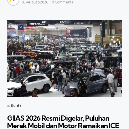
05-August-2026
0
Comments
by
Categories
Posted
in
Berita
in
GIIAS 2026 Resmi Digelar, Puluhan
Merek Mobil dan Motor Ramaikan ICE