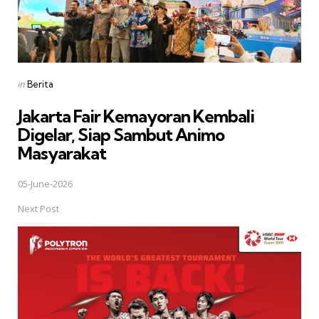
Posted
in
Berita
in
Jakarta Fair Kemayoran Kembali
Digelar, Siap Sambut Animo
Masyarakat
05-June-2026
Next Post