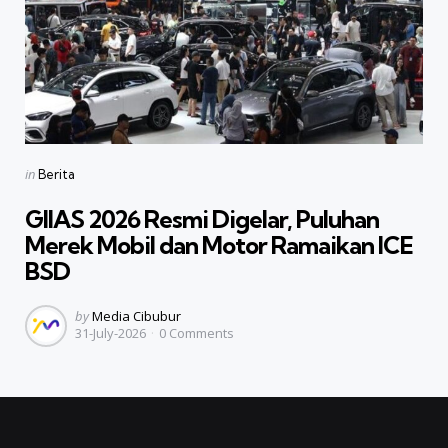
Categories
Posted
in
Berita
in
GIIAS 2026 Resmi Digelar, Puluhan
Merek Mobil dan Motor Ramaikan ICE
BSD
Posted
by
Media Cibubur
31-July-2026
0
Comments
by