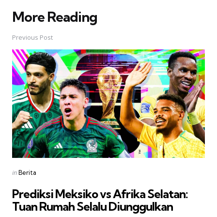
More Reading
Post
navigation
Previous Post
Posted
in
Berita
in
Prediksi Meksiko vs Afrika Selatan:
Tuan Rumah Selalu Diunggulkan