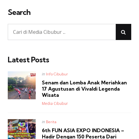
Search
Latest Posts
Posted
in
Info Cibubur
in
Senam dan Lomba Anak Meriahkan
17 Agustusan di Vivaldi Legenda
Wisata
Posted
Media Cibubur
Posted
in
Berita
in
6th FUN ASIA EXPO INDONESIA –
Hadir Dengan 150 Peserta Dari