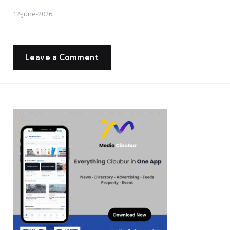
12-June-2026
Leave a Comment