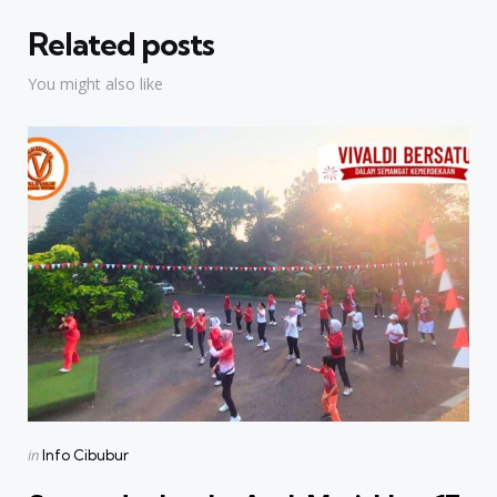
Related posts
You might also like
Categories
Posted
in
Info Cibubur
in