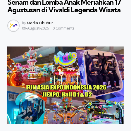
Senam dan Lomba Anak Meriahkan 17
Agustusan di Vivaldi Legenda Wisata
Posted
by
Media Cibubur
09-August-2026
0
Comments
by