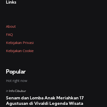
Links
About
FAQ
Kebijakan Privasi
Kebijakan Cookie
Popular
Hot right now
Posted
in
Info Cibubur
in
Senam dan Lomba Anak Meriahkan 17
Agustusan di Vivaldi Legenda Wisata