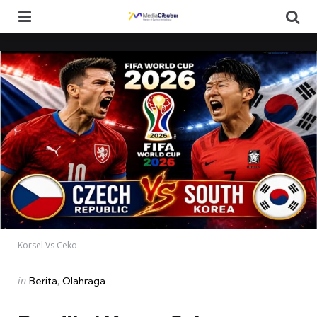
Menu
Se
Korsel Vs Ceko
Categories
Posted
in
Berita
Olahraga
in