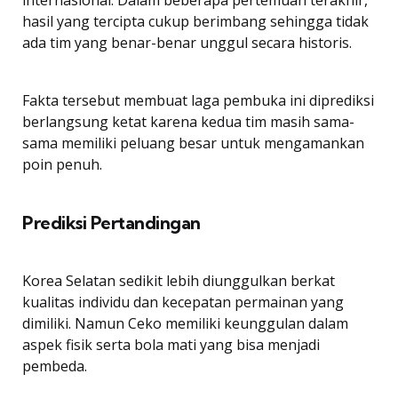
hasil yang tercipta cukup berimbang sehingga tidak
ada tim yang benar-benar unggul secara historis.
Fakta tersebut membuat laga pembuka ini diprediksi
berlangsung ketat karena kedua tim masih sama-
sama memiliki peluang besar untuk mengamankan
poin penuh.
Prediksi Pertandingan
Korea Selatan sedikit lebih diunggulkan berkat
kualitas individu dan kecepatan permainan yang
dimiliki. Namun Ceko memiliki keunggulan dalam
aspek fisik serta bola mati yang bisa menjadi
pembeda.