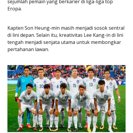
sejumlah pemain yang berkarier di liga-liga top
Eropa.
Kapten Son Heung-min masih menjadi sosok sentral
di lini depan. Selain itu, kreativitas Lee Kang-in di lini
tengah menjadi senjata utama untuk membongkar
pertahanan lawan.