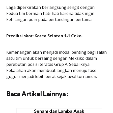
Laga diperkirakan berlangsung sengit dengan
kedua tim bermain hati-hati karena tidak ingin
kehilangan poin pada pertandingan pertama.
Prediksi skor: Korea Selatan 1-1 Ceko.
Kemenangan akan menjadi modal penting bagi salah
satu tim untuk bersaing dengan Meksiko dalam
perebutan posisi teratas Grup A. Sebaliknya,
kekalahan akan membuat langkah menuju fase
gugur menjadi lebih berat sejak awal turnamen.
Baca Artikel Lainnya :
Senam dan Lomba Anak