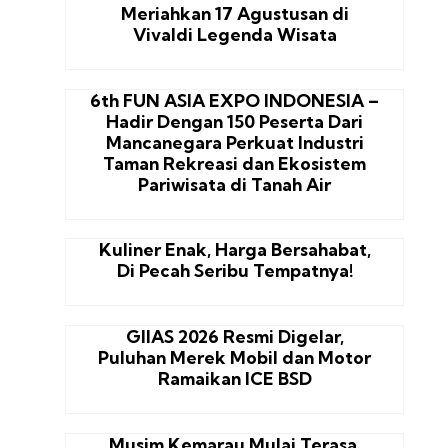
Meriahkan 17 Agustusan di
Vivaldi Legenda Wisata
6th FUN ASIA EXPO INDONESIA –
Hadir Dengan 150 Peserta Dari
Mancanegara Perkuat Industri
Taman Rekreasi dan Ekosistem
Pariwisata di Tanah Air
Kuliner Enak, Harga Bersahabat,
Di Pecah Seribu Tempatnya!
GIIAS 2026 Resmi Digelar,
Puluhan Merek Mobil dan Motor
Ramaikan ICE BSD
Musim Kemarau Mulai Terasa,