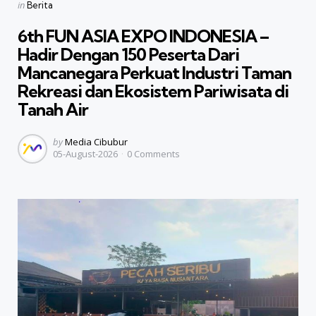
Categories
Posted
in
Berita
in
6th FUN ASIA EXPO INDONESIA –
Hadir Dengan 150 Peserta Dari
Mancanegara Perkuat Industri Taman
Rekreasi dan Ekosistem Pariwisata di
Tanah Air
Posted
by
Media Cibubur
05-August-2026
0
Comments
by