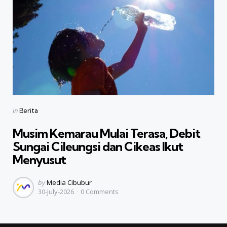
Categories
Posted
in
Berita
in
Musim Kemarau Mulai Terasa, Debit
Sungai Cileungsi dan Cikeas Ikut
Menyusut
Posted
by
Media Cibubur
30-July-2026
0
Comments
by