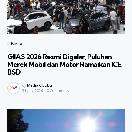
Categories
Posted
in
Berita
in
GIIAS 2026 Resmi Digelar, Puluhan
Merek Mobil dan Motor Ramaikan ICE
BSD
Posted
by
Media Cibubur
31-July-2026
0
Comments
by