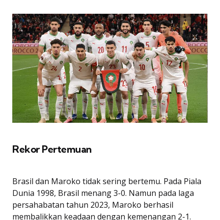
Rekor Pertemuan
Brasil dan Maroko tidak sering bertemu. Pada Piala
Dunia 1998, Brasil menang 3-0. Namun pada laga
persahabatan tahun 2023, Maroko berhasil
membalikkan keadaan dengan kemenangan 2-1.