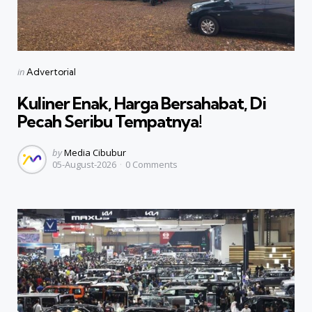
Categories
Posted
in
Advertorial
in
Kuliner Enak, Harga Bersahabat, Di
Pecah Seribu Tempatnya!
Posted
by
Media Cibubur
05-August-2026
0
Comments
by