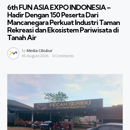
6th FUN ASIA EXPO INDONESIA –
Hadir Dengan 150 Peserta Dari
Mancanegara Perkuat Industri Taman
Rekreasi dan Ekosistem Pariwisata di
Tanah Air
Posted
by
Media Cibubur
05-August-2026
0
Comments
by