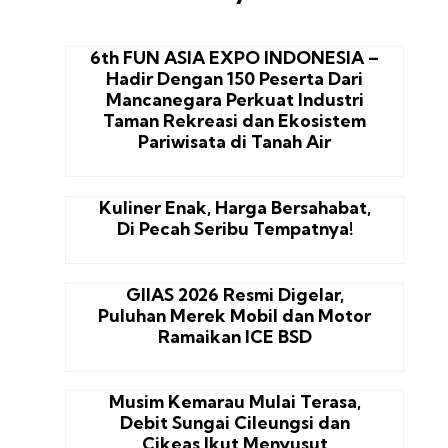
6th FUN ASIA EXPO INDONESIA –
Hadir Dengan 150 Peserta Dari
Mancanegara Perkuat Industri
Taman Rekreasi dan Ekosistem
Pariwisata di Tanah Air
Kuliner Enak, Harga Bersahabat,
Di Pecah Seribu Tempatnya!
GIIAS 2026 Resmi Digelar,
Puluhan Merek Mobil dan Motor
Ramaikan ICE BSD
Musim Kemarau Mulai Terasa,
Debit Sungai Cileungsi dan
Cikeas Ikut Menyusut