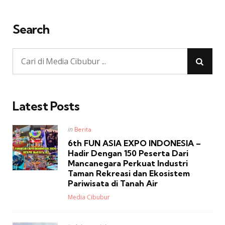
Search
Latest Posts
Posted
in
Berita
in
6th FUN ASIA EXPO INDONESIA –
Hadir Dengan 150 Peserta Dari
Mancanegara Perkuat Industri
Taman Rekreasi dan Ekosistem
Pariwisata di Tanah Air
Posted
Media Cibubur