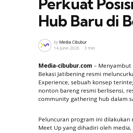
Perkuat Posis
Hub Baru di B
Posted
by
Media Cibubur
14-June-2026
3 min
by
Media-cibubur.com
– Menyambut ke
Bekasi Jatibening resmi meluncu
Experience, sebuah konsep terin
nonton bareng resmi berlisensi, r
community gathering hub dalam sa
Peluncuran program ini dilakukan 
Meet Up yang dihadiri oleh media, 