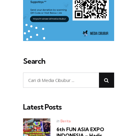
Search
Latest Posts
Posted
in
Berita
in
6th FUN ASIA EXPO
INDONESIA – Hadir