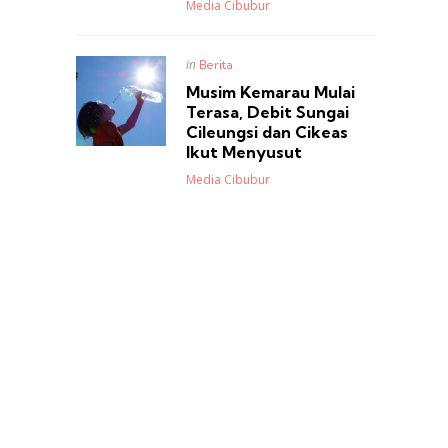
Posted
Media Cibubur
Posted
in
Berita
in
Musim Kemarau Mulai
Terasa, Debit Sungai
Cileungsi dan Cikeas
Ikut Menyusut
Posted
Media Cibubur