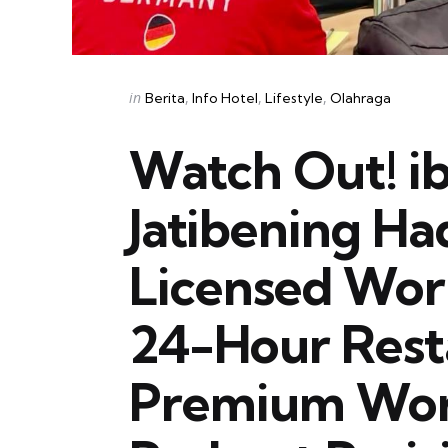
Categories
Posted
in
Berita
Info Hotel
Lifestyle
Olahraga
in
Watch Out! ib
Jatibening Had
Licensed Wor
24-Hour Rest
Premium Wor