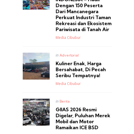
Dengan 150 Peserta
Dari Mancanegara
Perkuat Industri Taman
Rekreasi dan Ekosistem
Pariwisata di Tanah Air
Posted
Media Cibubur
Posted
in
Advertorial
in
Kuliner Enak, Harga
Bersahabat, Di Pecah
Seribu Tempatnya!
Posted
Media Cibubur
Posted
in
Berita
in
GIIAS 2026 Resmi
Digelar, Puluhan Merek
Mobil dan Motor
Ramaikan ICE BSD