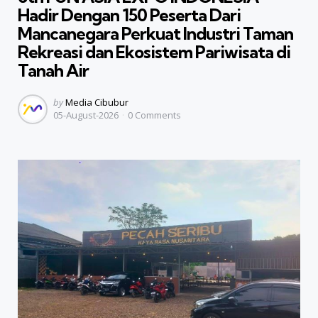
Hadir Dengan 150 Peserta Dari
Mancanegara Perkuat Industri Taman
Rekreasi dan Ekosistem Pariwisata di
Tanah Air
Posted
by
Media Cibubur
05-August-2026
0
Comments
by