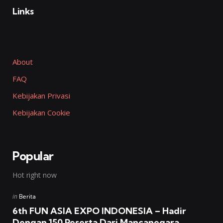
Links
About
FAQ
Kebijakan Privasi
Kebijakan Cookie
Popular
Hot right now
Posted
in
Berita
in
6th FUN ASIA EXPO INDONESIA – Hadir
Dengan 150 Peserta Dari Mancanegara