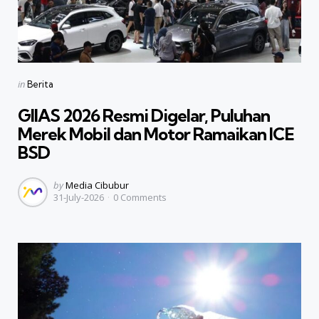
Categories
Posted
in
Berita
in
GIIAS 2026 Resmi Digelar, Puluhan
Merek Mobil dan Motor Ramaikan ICE
BSD
Posted
by
Media Cibubur
31-July-2026
0
Comments
by