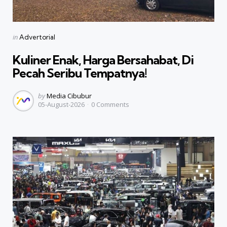
Categories
Posted
in
Advertorial
in
Kuliner Enak, Harga Bersahabat, Di
Pecah Seribu Tempatnya!
Posted
by
Media Cibubur
05-August-2026
0
Comments
by