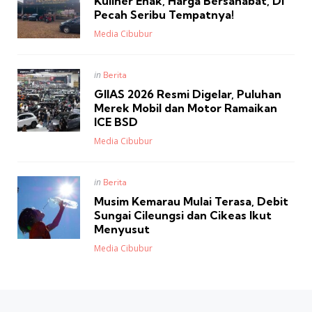
Kuliner Enak, Harga Bersahabat, Di
Pecah Seribu Tempatnya!
Posted
Media Cibubur
Posted
in
Berita
in
GIIAS 2026 Resmi Digelar, Puluhan
Merek Mobil dan Motor Ramaikan
ICE BSD
Posted
Media Cibubur
Posted
in
Berita
in
Musim Kemarau Mulai Terasa, Debit
Sungai Cileungsi dan Cikeas Ikut
Menyusut
Posted
Media Cibubur