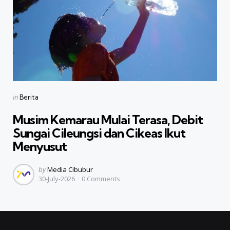
Categories
Posted
in
Berita
in
Musim Kemarau Mulai Terasa, Debit
Sungai Cileungsi dan Cikeas Ikut
Menyusut
Posted
by
Media Cibubur
30-July-2026
0
Comments
by