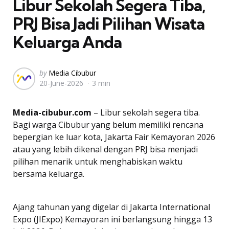
Libur Sekolah Segera Tiba,
PRJ Bisa Jadi Pilihan Wisata
Keluarga Anda
Posted
by
Media Cibubur
20-June-2026
3 min
by
Media-cibubur.com
– Libur sekolah segera tiba.
Bagi warga Cibubur yang belum memiliki rencana
bepergian ke luar kota, Jakarta Fair Kemayoran 2026
atau yang lebih dikenal dengan PRJ bisa menjadi
pilihan menarik untuk menghabiskan waktu
bersama keluarga.
Ajang tahunan yang digelar di Jakarta International
Expo (JIExpo) Kemayoran ini berlangsung hingga 13