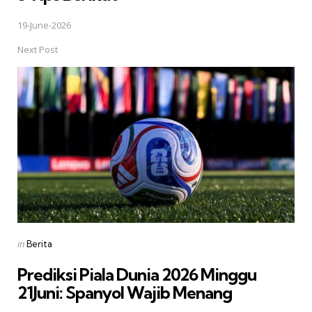
19-June-2026
Next Post
Posted
in
Berita
in
Prediksi Piala Dunia 2026 Minggu
21Juni: Spanyol Wajib Menang