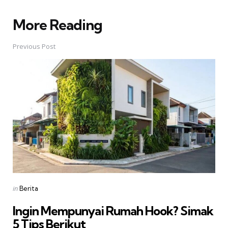
More Reading
Post
navigation
Previous Post
Posted
in
Berita
in
Ingin Mempunyai Rumah Hook? Simak
5 Tips Berikut