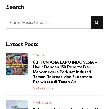
Search
Latest Posts
Posted
in
Berita
in
6th FUN ASIA EXPO INDONESIA –
Hadir Dengan 150 Peserta Dari
Mancanegara Perkuat Industri
Taman Rekreasi dan Ekosistem
Pariwisata di Tanah Air
Posted
Media Cibubur
Posted
in
Advertorial
in