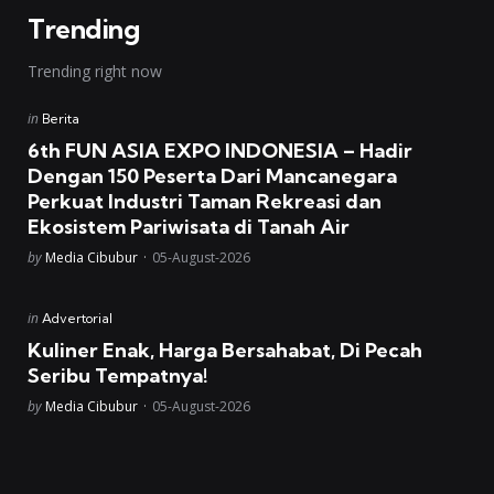
Trending
Trending right now
Posted
in
Berita
in
6th FUN ASIA EXPO INDONESIA – Hadir
Dengan 150 Peserta Dari Mancanegara
Perkuat Industri Taman Rekreasi dan
Ekosistem Pariwisata di Tanah Air
Posted
by
Media Cibubur
05-August-2026
Posted
in
Advertorial
in
Kuliner Enak, Harga Bersahabat, Di Pecah
Seribu Tempatnya!
Posted
by
Media Cibubur
05-August-2026