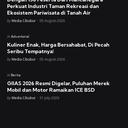
Perkuat Industri Taman Rekreasi dan
Ekosistem Pariwisata di Tanah Air
Posted
by
Media Cibubur
05-August-2026
Posted
in
Advertorial
in
Kuliner Enak, Harga Bersahabat, Di Pecah
Seribu Tempatnya!
Posted
by
Media Cibubur
05-August-2026
Posted
in
Berita
in
GIIAS 2026 Resmi Digelar, Puluhan Merek
Mobil dan Motor Ramaikan ICE BSD
Posted
by
Media Cibubur
31-July-2026