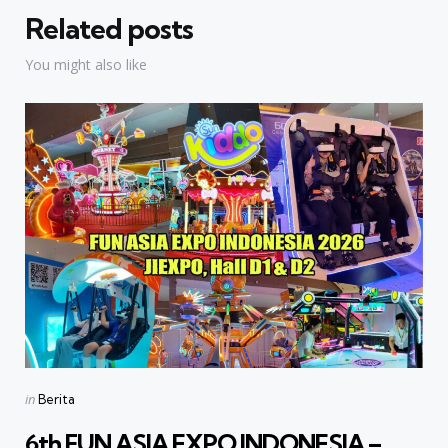
Related posts
You might also like
Categories
Posted
in
Berita
in
6th FUN ASIA EXPO INDONESIA –