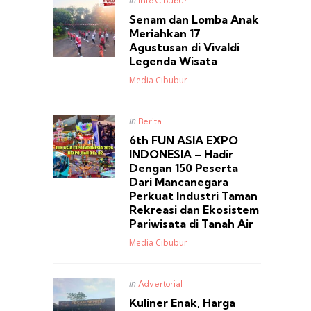
in
Info Cibubur
in
Senam dan Lomba Anak
Meriahkan 17
Agustusan di Vivaldi
Legenda Wisata
Posted
Media Cibubur
Posted
in
Berita
in
6th FUN ASIA EXPO
INDONESIA – Hadir
Dengan 150 Peserta
Dari Mancanegara
Perkuat Industri Taman
Rekreasi dan Ekosistem
Pariwisata di Tanah Air
Posted
Media Cibubur
Posted
in
Advertorial
in
Kuliner Enak, Harga