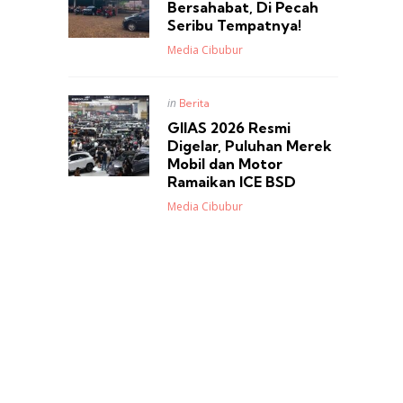
Bersahabat, Di Pecah
Seribu Tempatnya!
Posted
Media Cibubur
Posted
in
Berita
in
GIIAS 2026 Resmi
Digelar, Puluhan Merek
Mobil dan Motor
Ramaikan ICE BSD
Posted
Media Cibubur