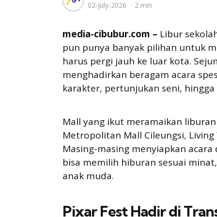
02-July-2026
2 min
by
media-cibubur.com –
Libur sekolah
pun punya banyak pilihan untuk 
harus pergi jauh ke luar kota. Sej
menghadirkan beragam acara spesia
karakter, pertunjukan seni, hingga
Mall yang ikut meramaikan liburan k
Metropolitan Mall Cileungsi, Livin
Masing-masing menyiapkan acara d
bisa memilih hiburan sesuai minat
anak muda.
Pixar Fest Hadir di Tran