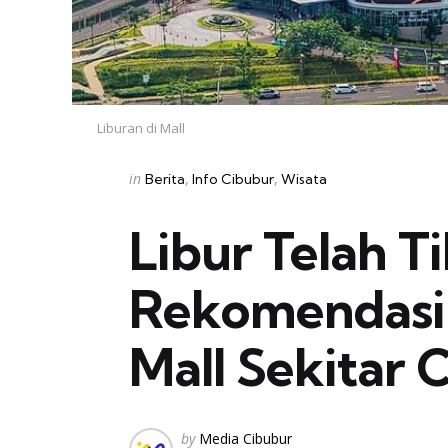
Liburan di Mall
Categories
Posted
in
Berita
Info Cibubur
Wisata
in
Libur Telah Ti
Rekomendasi 
Mall Sekitar 
Posted
by
Media Cibubur