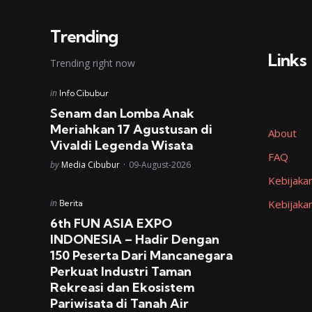
Trending
Links
Trending right now
Posted
in
Info Cibubur
in
Senam dan Lomba Anak
Meriahkan 17 Agustusan di
About
Vivaldi Legenda Wisata
FAQ
Posted
by
Media Cibubur
09-August-2026
Kebijakan
Posted
in
Kebijaka
Berita
in
6th FUN ASIA EXPO
INDONESIA – Hadir Dengan
150 Peserta Dari Mancanegara
Perkuat Industri Taman
Rekreasi dan Ekosistem
Pariwisata di Tanah Air