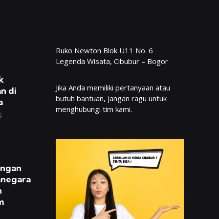
Ruko Newton Blok U11 No. 6
Legenda Wisata, Cibubur – Bogor
k
Jika Anda memiliki pertanyaan atau
n di
butuh bantuan, jangan ragu untuk
a
menghubungi tim kami.
6
engan
anegara
n
m