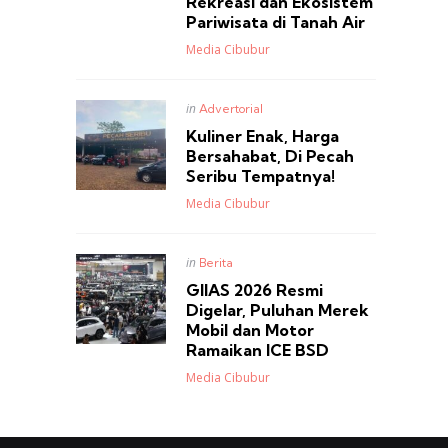
Rekreasi dan Ekosistem
Pariwisata di Tanah Air
Posted
Media Cibubur
Posted
in
Advertorial
in
Kuliner Enak, Harga
Bersahabat, Di Pecah
Seribu Tempatnya!
Posted
Media Cibubur
Posted
in
Berita
in
GIIAS 2026 Resmi
Digelar, Puluhan Merek
Mobil dan Motor
Ramaikan ICE BSD
Posted
Media Cibubur