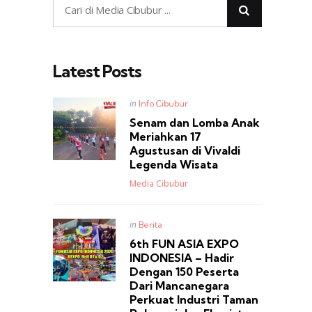
Latest Posts
Posted
in
Info Cibubur
in
Senam dan Lomba Anak
Meriahkan 17
Agustusan di Vivaldi
Legenda Wisata
Posted
Media Cibubur
Posted
in
Berita
in
6th FUN ASIA EXPO
INDONESIA – Hadir
Dengan 150 Peserta
Dari Mancanegara
Perkuat Industri Taman