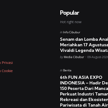
Popular
Hot right now
Posted
in
Info Cibubur
in
Senam dan Lomba Ana
Meriahkan 17 Agustusa
Vivaldi Legenda Wisat
Posted
by
Media Cibubur
09-August-202
 Privasi
Posted
n Cookie
in
Berita
in
6th FUN ASIA EXPO
INDONESIA – Hadir D
150 Peserta Dari Manc
Perkuat Industri Tama
Rekreasi dan Ekosiste
Pariwisata di Tanah Air