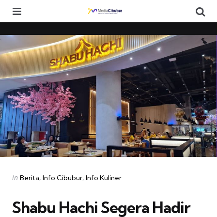
Menu
Se
Categories
Posted
in
Berita
Info Cibubur
Info Kuliner
in
Shabu Hachi Segera Hadir