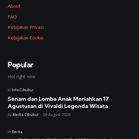
About
FAQ
Kebijakan Privasi
Kebijakan Cookie
Popular
Hot right now
Posted
in
Info Cibubur
in
Senam dan Lomba Anak Meriahkan 17
Agustusan di Vivaldi Legenda Wisata
Posted
by
Media Cibubur
09-August-2026
Posted
in
Berita
in