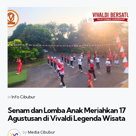
Categories
Posted
in
Info Cibubur
in
Senam dan Lomba Anak Meriahkan 17
Agustusan di Vivaldi Legenda Wisata
Posted
by
Media Cibubur