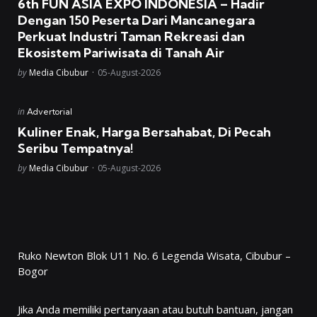
6th FUN ASIA EXPO INDONESIA – Hadir
Dengan 150 Peserta Dari Mancanegara
Perkuat Industri Taman Rekreasi dan
Ekosistem Pariwisata di Tanah Air
Posted
by
Media Cibubur
05-August-2026
Posted
in
Advertorial
in
Kuliner Enak, Harga Bersahabat, Di Pecah
Seribu Tempatnya!
Posted
by
Media Cibubur
05-August-2026
Ruko Newton Blok U11 No. 6 Legenda Wisata, Cibubur –
Bogor
Jika Anda memiliki pertanyaan atau butuh bantuan, jangan