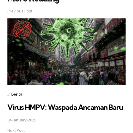
Post
navigation
Previous Post
Posted
in
Berita
in
Virus HMPV: Waspada Ancaman Baru
04-January-2025
Next Post