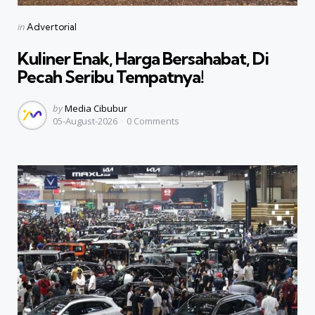
Categories
Posted
in
Advertorial
in
Kuliner Enak, Harga Bersahabat, Di
Pecah Seribu Tempatnya!
Posted
by
Media Cibubur
05-August-2026
0
Comments
by