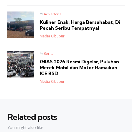
Posted
in
Advertorial
in
Kuliner Enak, Harga Bersahabat, Di
Pecah Seribu Tempatnya!
Posted
Media Cibubur
Posted
in
Berita
in
GIIAS 2026 Resmi Digelar, Puluhan
Merek Mobil dan Motor Ramaikan
ICE BSD
Posted
Media Cibubur
Related posts
You might also like