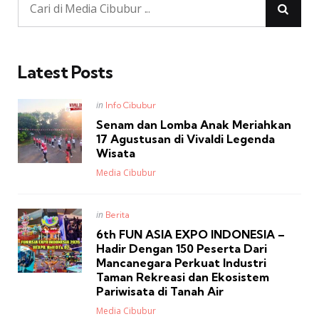
Latest Posts
Posted
in
Info Cibubur
in
Senam dan Lomba Anak Meriahkan
17 Agustusan di Vivaldi Legenda
Wisata
Posted
Media Cibubur
Posted
in
Berita
in
6th FUN ASIA EXPO INDONESIA –
Hadir Dengan 150 Peserta Dari
Mancanegara Perkuat Industri
Taman Rekreasi dan Ekosistem
Pariwisata di Tanah Air
Posted
Media Cibubur