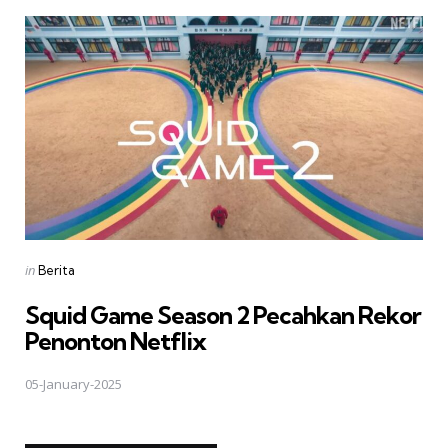
Posted
in
Berita
in
Squid Game Season 2 Pecahkan Rekor
Penonton Netflix
05-January-2025