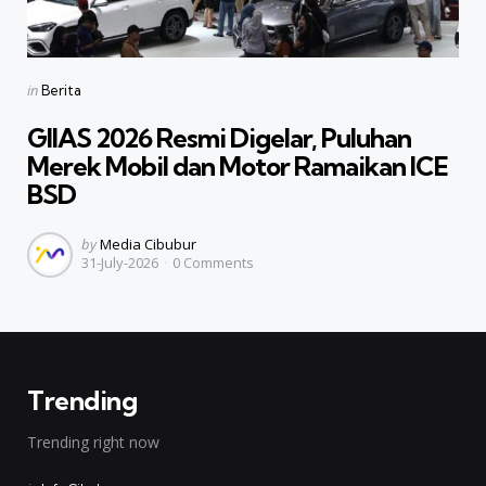
Categories
Posted
in
Berita
in
GIIAS 2026 Resmi Digelar, Puluhan
Merek Mobil dan Motor Ramaikan ICE
BSD
Posted
by
Media Cibubur
31-July-2026
0
Comments
by
Trending
Trending right now