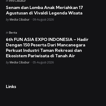
Posted
in
Info Cibubur
in
Senam dan Lomba Anak Meriahkan 17
Agustusan di Vivaldi Legenda Wisata
Posted
by
Media Cibubur
09-August-2026
Posted
in
Berita
in
6th FUN ASIA EXPO INDONESIA – Hadir
Dengan 150 Peserta Dari Mancanegara
Perkuat Industri Taman Rekreasi dan
Ekosistem Pariwisata di Tanah Air
Posted
by
Media Cibubur
05-August-2026
Links