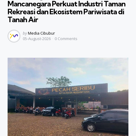
Mancanegara Perkuat Industri Taman
Rekreasi dan Ekosistem Pariwisata di
Tanah Air
Posted
by
Media Cibubur
05-August-2026
0
Comments
by