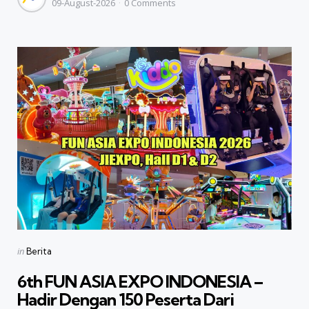
09-August-2026
0
Comments
by
Categories
Posted
in
Berita
in
6th FUN ASIA EXPO INDONESIA –
Hadir Dengan 150 Peserta Dari