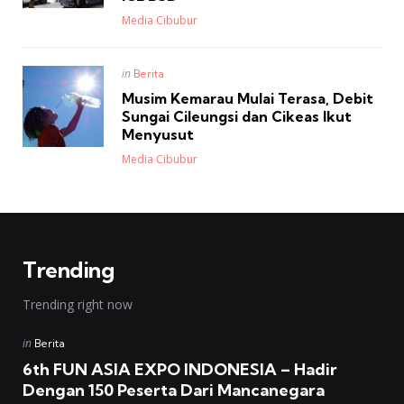
Posted
Media Cibubur
Posted
in
Berita
in
Musim Kemarau Mulai Terasa, Debit
Sungai Cileungsi dan Cikeas Ikut
Menyusut
Posted
Media Cibubur
Trending
Trending right now
Posted
in
Berita
in
6th FUN ASIA EXPO INDONESIA – Hadir
Dengan 150 Peserta Dari Mancanegara