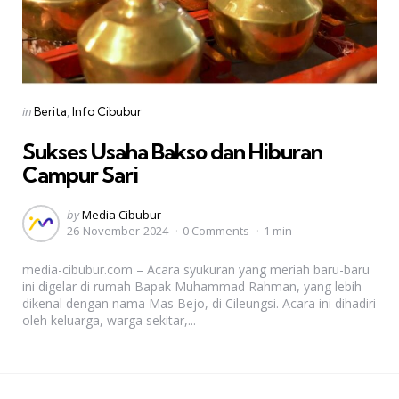
Categories
Posted
in
Berita
Info Cibubur
in
Sukses Usaha Bakso dan Hiburan
Campur Sari
Posted
by
Media Cibubur
26-November-2024
0 Comments
1 min
by
media-cibubur.com – Acara syukuran yang meriah baru-baru
ini digelar di rumah Bapak Muhammad Rahman, yang lebih
dikenal dengan nama Mas Bejo, di Cileungsi. Acara ini dihadiri
oleh keluarga, warga sekitar,...