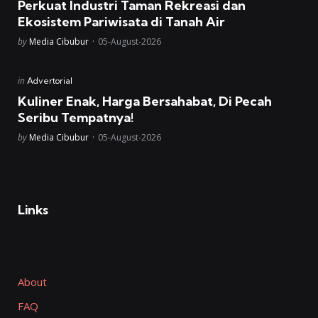
Perkuat Industri Taman Rekreasi dan
Ekosistem Pariwisata di Tanah Air
Posted
by
Media Cibubur
05-August-2026
Posted
in
Advertorial
in
Kuliner Enak, Harga Bersahabat, Di Pecah
Seribu Tempatnya!
Posted
by
Media Cibubur
05-August-2026
Links
About
FAQ