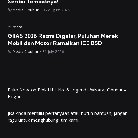
Seribu Tempatnya!
Posted
by
Media Cibubur
05-August-2026
Posted
in
Berita
in
GIIAS 2026 Resmi Digelar, Puluhan Merek
Mobil dan Motor Ramaikan ICE BSD
Posted
by
Media Cibubur
31-July-2026
Ruko Newton Blok U11 No. 6 Legenda Wisata, Cibubur –
Bogor
Jika Anda memiliki pertanyaan atau butuh bantuan, jangan
ragu untuk menghubungi tim kami.