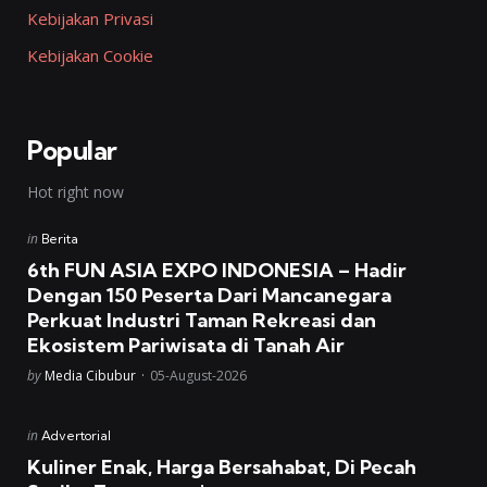
Kebijakan Privasi
Kebijakan Cookie
Popular
Hot right now
Posted
in
Berita
in
6th FUN ASIA EXPO INDONESIA – Hadir
Dengan 150 Peserta Dari Mancanegara
Perkuat Industri Taman Rekreasi dan
Ekosistem Pariwisata di Tanah Air
Posted
by
Media Cibubur
05-August-2026
Posted
in
Advertorial
in
Kuliner Enak, Harga Bersahabat, Di Pecah