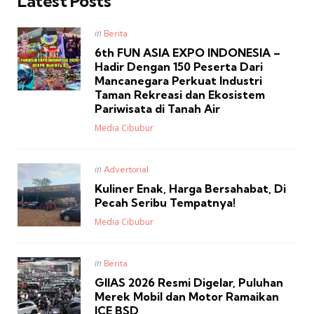
Latest Posts
Posted
in
Berita
in
6th FUN ASIA EXPO INDONESIA –
Hadir Dengan 150 Peserta Dari
Mancanegara Perkuat Industri
Taman Rekreasi dan Ekosistem
Pariwisata di Tanah Air
Posted
Media Cibubur
Posted
in
Advertorial
in
Kuliner Enak, Harga Bersahabat, Di
Pecah Seribu Tempatnya!
Posted
Media Cibubur
Posted
in
Berita
in
GIIAS 2026 Resmi Digelar, Puluhan
Merek Mobil dan Motor Ramaikan
ICE BSD