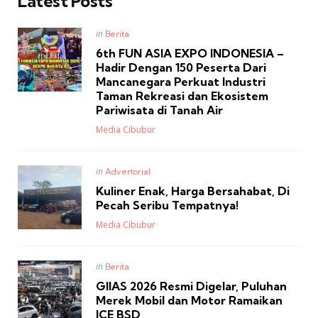
Latest Posts
Posted
in
Berita
in
6th FUN ASIA EXPO INDONESIA –
Hadir Dengan 150 Peserta Dari
Mancanegara Perkuat Industri
Taman Rekreasi dan Ekosistem
Pariwisata di Tanah Air
Posted
Media Cibubur
Posted
in
Advertorial
in
Kuliner Enak, Harga Bersahabat, Di
Pecah Seribu Tempatnya!
Posted
Media Cibubur
Posted
in
Berita
in
GIIAS 2026 Resmi Digelar, Puluhan
Merek Mobil dan Motor Ramaikan
ICE BSD