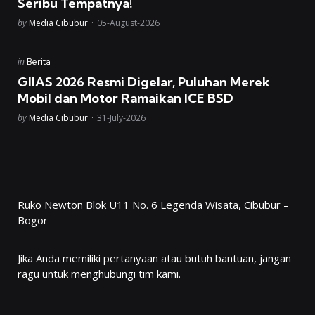
Seribu Tempatnya!
Posted
by
Media Cibubur
05-August-2026
Posted
in
Berita
in
GIIAS 2026 Resmi Digelar, Puluhan Merek
Mobil dan Motor Ramaikan ICE BSD
Posted
by
Media Cibubur
31-July-2026
Ruko Newton Blok U11 No. 6 Legenda Wisata, Cibubur –
Bogor
Jika Anda memiliki pertanyaan atau butuh bantuan, jangan
ragu untuk menghubungi tim kami.