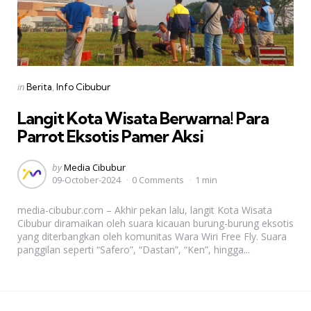
Categories
Posted
in
Berita
Info Cibubur
in
Langit Kota Wisata Berwarna! Para
Parrot Eksotis Pamer Aksi
Posted
by
Media Cibubur
09-October-2024
0 Comments
1 min
by
media-cibubur.com – Akhir pekan lalu, langit Kota Wisata
Cibubur diramaikan oleh suara kicauan burung-burung eksotis
yang diterbangkan oleh komunitas Wara Wiri Free Fly. Suara
panggilan seperti “Safero”, “Dastan”, “Ken”, hingga...