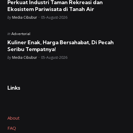
Perkuat Industri Taman Rekreasi dan
Ekosistem Pariwisata di Tanah Air
Posted
by
Media Cibubur
05-August-2026
Posted
in
Advertorial
in
Kuliner Enak, Harga Bersahabat, Di Pecah
Seribu Tempatnya!
Posted
by
Media Cibubur
05-August-2026
Links
About
FAQ