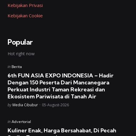
Kebijakan Privasi
Kebijakan Cookie
Popular
Hot right now
Posted
in
Berita
in
6th FUN ASIA EXPO INDONESIA – Hadir
Dengan 150 Peserta Dari Mancanegara
Perkuat Industri Taman Rekreasi dan
Ekosistem Pariwisata di Tanah Air
Posted
by
Media Cibubur
05-August-2026
Posted
in
Advertorial
in
Kuliner Enak, Harga Bersahabat, Di Pecah