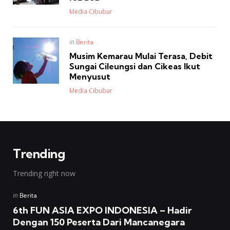
Posted
Media Cibubur
Posted
in
Berita
in
Musim Kemarau Mulai Terasa, Debit
Sungai Cileungsi dan Cikeas Ikut
Menyusut
Posted
Media Cibubur
Trending
Trending right now
Posted
in
Berita
in
6th FUN ASIA EXPO INDONESIA – Hadir
Dengan 150 Peserta Dari Mancanegara