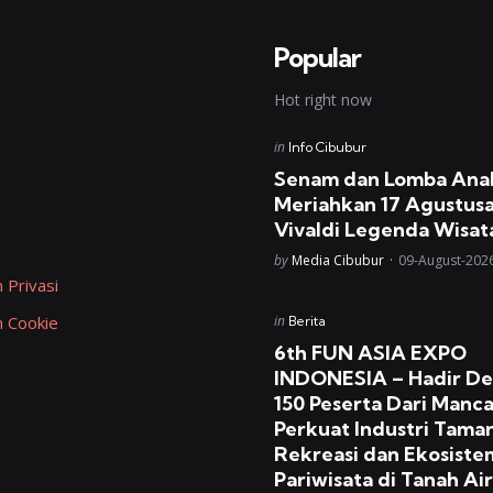
Popular
Hot right now
Posted
in
Info Cibubur
in
Senam dan Lomba Ana
Meriahkan 17 Agustusa
Vivaldi Legenda Wisat
Posted
by
Media Cibubur
09-August-202
 Privasi
Posted
n Cookie
in
Berita
in
6th FUN ASIA EXPO
INDONESIA – Hadir D
150 Peserta Dari Manc
Perkuat Industri Tama
Rekreasi dan Ekosiste
Pariwisata di Tanah Air