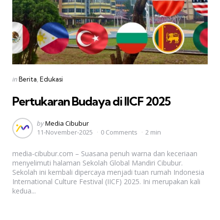
Categories
Posted
in
Berita
Edukasi
in
Pertukaran Budaya di IICF 2025
Posted
by
Media Cibubur
11-November-2025
0 Comments
2 min
by
media-cibubur.com – Suasana penuh warna dan keceriaan
menyelimuti halaman Sekolah Global Mandiri Cibubur.
Sekolah ini kembali dipercaya menjadi tuan rumah Indonesia
International Culture Festival (IICF) 2025. Ini merupakan kali
kedua...