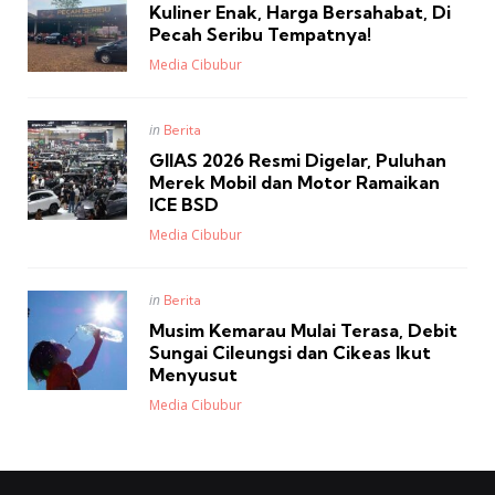
in
Kuliner Enak, Harga Bersahabat, Di
Pecah Seribu Tempatnya!
Posted
Media Cibubur
Posted
in
Berita
in
GIIAS 2026 Resmi Digelar, Puluhan
Merek Mobil dan Motor Ramaikan
ICE BSD
Posted
Media Cibubur
Posted
in
Berita
in
Musim Kemarau Mulai Terasa, Debit
Sungai Cileungsi dan Cikeas Ikut
Menyusut
Posted
Media Cibubur