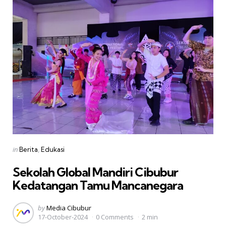
Categories
Posted
in
Berita
Edukasi
in
Sekolah Global Mandiri Cibubur
Kedatangan Tamu Mancanegara
Posted
by
Media Cibubur
17-October-2024
0 Comments
2 min
by