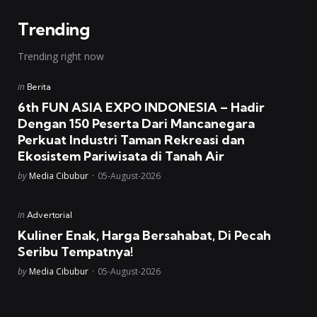
Trending
Trending right now
Posted
in
Berita
in
6th FUN ASIA EXPO INDONESIA – Hadir
Dengan 150 Peserta Dari Mancanegara
Perkuat Industri Taman Rekreasi dan
Ekosistem Pariwisata di Tanah Air
Posted
by
Media Cibubur
05-August-2026
Posted
in
Advertorial
in
Kuliner Enak, Harga Bersahabat, Di Pecah
Seribu Tempatnya!
Posted
by
Media Cibubur
05-August-2026