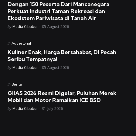
Dengan 150 Peserta Dari Mancanegara
Perkuat Industri Taman Rekreasi dan
Ekosistem Pariwisata di Tanah Air
Posted
by
Media Cibubur
05-August-2026
Posted
in
Advertorial
in
Kuliner Enak, Harga Bersahabat, Di Pecah
Seribu Tempatnya!
Posted
by
Media Cibubur
05-August-2026
Posted
in
Berita
in
GIIAS 2026 Resmi Digelar, Puluhan Merek
Mobil dan Motor Ramaikan ICE BSD
Posted
by
Media Cibubur
31-July-2026