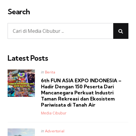
Search
Latest Posts
Posted
in
Berita
in
6th FUN ASIA EXPO INDONESIA –
Hadir Dengan 150 Peserta Dari
Mancanegara Perkuat Industri
Taman Rekreasi dan Ekosistem
Pariwisata di Tanah Air
Posted
Media Cibubur
Posted
in
Advertorial