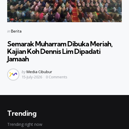
Categories
Posted
in
Berita
in
Semarak Muharram Dibuka Meriah,
Kajian Koh Dennis Lim Dipadati
Jamaah
Posted
by
Media Cibubur
15-July-2026
0
Comments
by
Trending
Trending right now