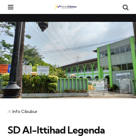
Menu
Se
Categories
Posted
in
Info Cibubur
in
SD Al-Ittihad Legenda