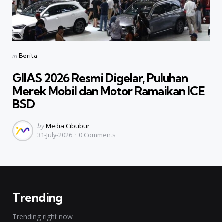
Categories
Posted
in
Berita
in
GIIAS 2026 Resmi Digelar, Puluhan
Merek Mobil dan Motor Ramaikan ICE
BSD
Posted
by
Media Cibubur
31-July-2026
0
Comments
by
Trending
Trending right now