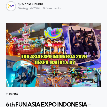
Posted
by
Media Cibubur
09-August-2026
0
Comments
by
Categories
Posted
in
Berita
in
6th FUN ASIA EXPO INDONESIA –