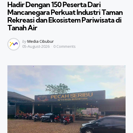
Hadir Dengan 150 Peserta Dari
Mancanegara Perkuat Industri Taman
Rekreasi dan Ekosistem Pariwisata di
Tanah Air
Posted
by
Media Cibubur
05-August-2026
0
Comments
by