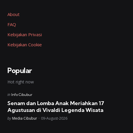
About
FAQ
Kebijakan Privasi
Kebijakan Cookie
Popular
Hot right now
Posted
in
Info Cibubur
in
Senam dan Lomba Anak Meriahkan 17
Agustusan di Vivaldi Legenda Wisata
Posted
by
Media Cibubur
09-August-2026