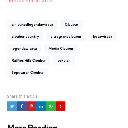
http://al-ittihad.sch.id/
al-ittihadlegendawisata
Cibubur
cibubur country
citragrandcibubur
kotawisata
legendawisata
Media Cibubur
Raffles Hills Cibubur
sekolah
Seputaran Cibubur
Share
this article
More Reading