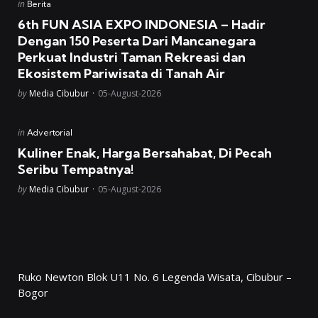
Posted
in
Berita
in
6th FUN ASIA EXPO INDONESIA – Hadir
Dengan 150 Peserta Dari Mancanegara
Perkuat Industri Taman Rekreasi dan
Ekosistem Pariwisata di Tanah Air
Posted
by
Media Cibubur
05-August-2026
Posted
in
Advertorial
in
Kuliner Enak, Harga Bersahabat, Di Pecah
Seribu Tempatnya!
Posted
by
Media Cibubur
05-August-2026
Ruko Newton Blok U11 No. 6 Legenda Wisata, Cibubur –
Bogor