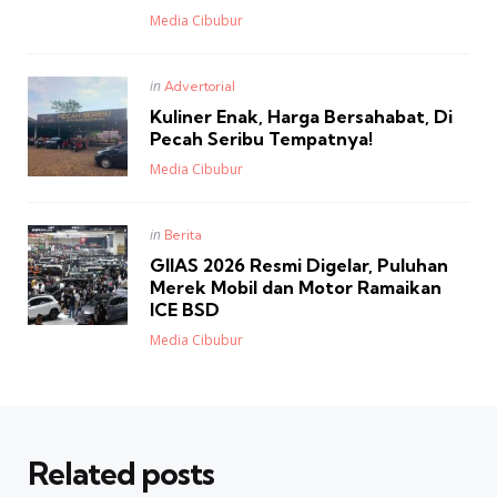
Posted
Media Cibubur
Posted
in
Advertorial
in
Kuliner Enak, Harga Bersahabat, Di
Pecah Seribu Tempatnya!
Posted
Media Cibubur
Posted
in
Berita
in
GIIAS 2026 Resmi Digelar, Puluhan
Merek Mobil dan Motor Ramaikan
ICE BSD
Posted
Media Cibubur
Related posts