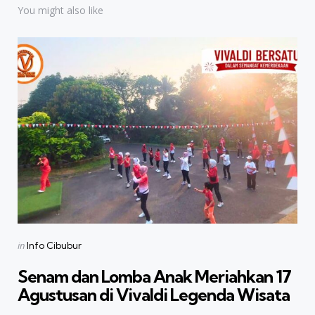
You might also like
Categories
Posted
in
Info Cibubur
in
Senam dan Lomba Anak Meriahkan 17
Agustusan di Vivaldi Legenda Wisata