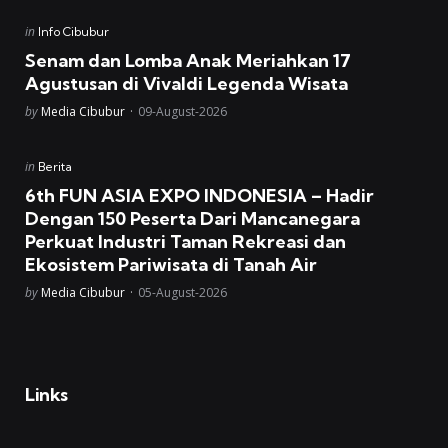
Posted
in
Info Cibubur
in
Senam dan Lomba Anak Meriahkan 17
Agustusan di Vivaldi Legenda Wisata
Posted
by
Media Cibubur
09-August-2026
Posted
in
Berita
in
6th FUN ASIA EXPO INDONESIA – Hadir
Dengan 150 Peserta Dari Mancanegara
Perkuat Industri Taman Rekreasi dan
Ekosistem Pariwisata di Tanah Air
Posted
by
Media Cibubur
05-August-2026
Links