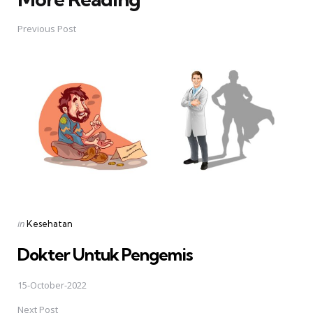
Post
navigation
Previous Post
Posted
in
Kesehatan
in
Dokter Untuk Pengemis
15-October-2022
Next Post