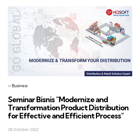
Posted
in
Business
in
Seminar Bisnis "Modernize and
Transformation Product Distribution
for Effective and Efficient Process"
28-October-2022