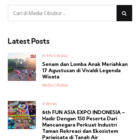
Latest Posts
Posted
in
Info Cibubur
in
Senam dan Lomba Anak Meriahkan
17 Agustusan di Vivaldi Legenda
Wisata
Posted
Media Cibubur
Posted
in
Berita
in
6th FUN ASIA EXPO INDONESIA –
Hadir Dengan 150 Peserta Dari
Mancanegara Perkuat Industri
Taman Rekreasi dan Ekosistem
Pariwisata di Tanah Air