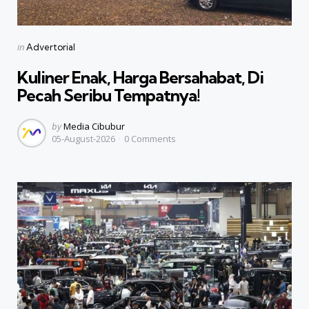
Categories
Posted
in
Advertorial
in
Kuliner Enak, Harga Bersahabat, Di
Pecah Seribu Tempatnya!
Posted
by
Media Cibubur
05-August-2026
0
Comments
by