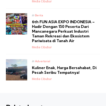
Posted
Media Cibubur
Posted
in
Berita
in
6th FUN ASIA EXPO INDONESIA –
Hadir Dengan 150 Peserta Dari
Mancanegara Perkuat Industri
Taman Rekreasi dan Ekosistem
Pariwisata di Tanah Air
Posted
Media Cibubur
Posted
in
Advertorial
in
Kuliner Enak, Harga Bersahabat, Di
Pecah Seribu Tempatnya!
Posted
Media Cibubur