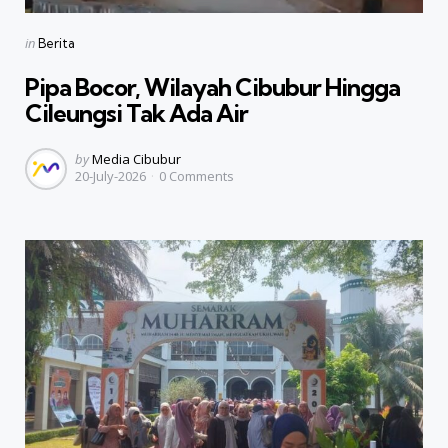
Categories
Posted
in
Berita
in
Pipa Bocor, Wilayah Cibubur Hingga
Cileungsi Tak Ada Air
Posted
by
Media Cibubur
20-July-2026
0
Comments
by