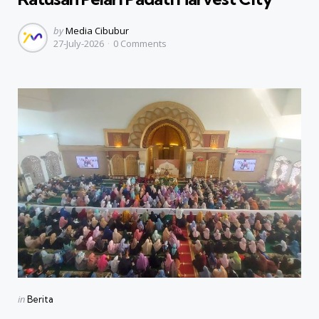
Posted
by
Media Cibubur
27-July-2026
0
Comments
by
Categories
Posted
in
Berita
in