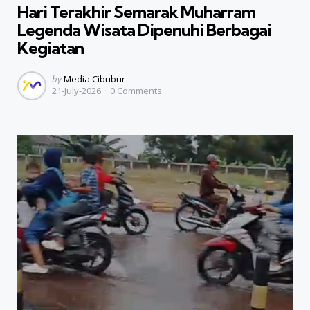
Hari Terakhir Semarak Muharram
Legenda Wisata Dipenuhi Berbagai
Kegiatan
Posted
by
Media Cibubur
21-July-2026
0
Comments
by