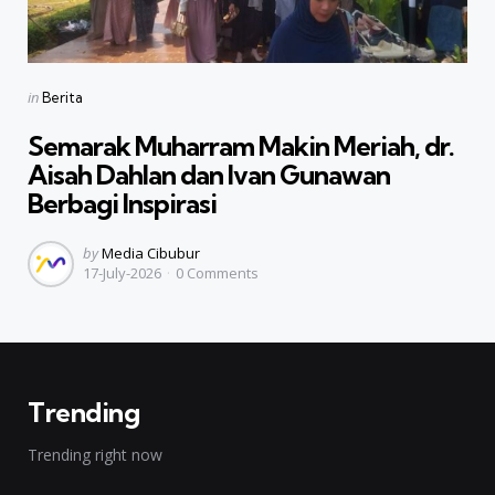
Categories
Posted
in
Berita
in
Semarak Muharram Makin Meriah, dr.
Aisah Dahlan dan Ivan Gunawan
Berbagi Inspirasi
Posted
by
Media Cibubur
17-July-2026
0
Comments
by
Trending
Trending right now