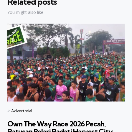
Related posts
You might also like
Categories
Posted
in
Advertorial
in
Own The Way Race 2026 Pecah,
Ratusan Pelari Padati Harvest City