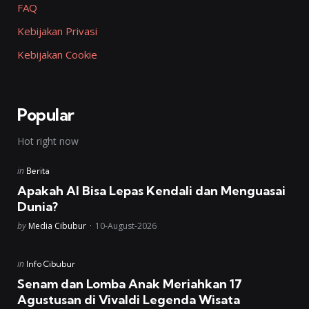
FAQ
Kebijakan Privasi
Kebijakan Cookie
Popular
Hot right now
Posted
in
Berita
in
Apakah AI Bisa Lepas Kendali dan Menguasai
Dunia?
Posted
by
Media Cibubur
10-August-2026
Posted
in
Info Cibubur
in
Senam dan Lomba Anak Meriahkan 17
Agustusan di Vivaldi Legenda Wisata