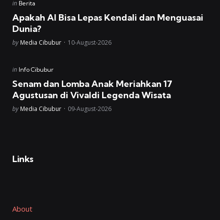
Posted
in
Berita
in
Apakah AI Bisa Lepas Kendali dan Menguasai
Dunia?
Posted
by
Media Cibubur
10-August-2026
Posted
in
Info Cibubur
in
Senam dan Lomba Anak Meriahkan 17
Agustusan di Vivaldi Legenda Wisata
Posted
by
Media Cibubur
09-August-2026
Links
About