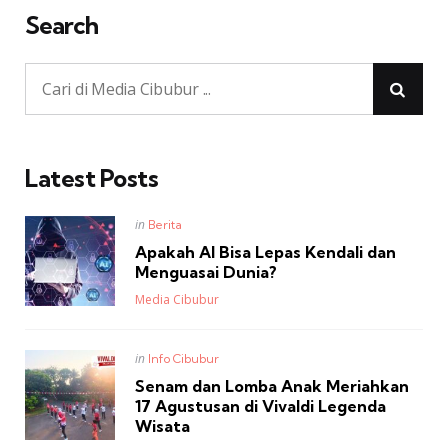
Search
Latest Posts
Posted
in
Berita
in
Apakah AI Bisa Lepas Kendali dan
Menguasai Dunia?
Posted
Media Cibubur
Posted
in
Info Cibubur
in
Senam dan Lomba Anak Meriahkan
17 Agustusan di Vivaldi Legenda
Wisata