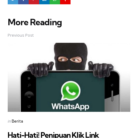
More Reading
Post
navigation
Previous Post
Posted
in
Berita
in
Hati-Hati! Penipuan Klik Link