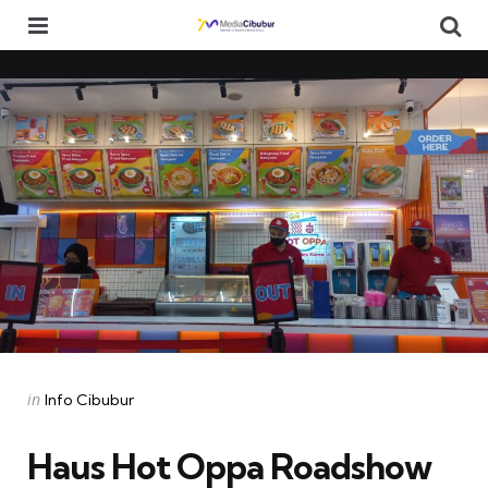
Menu
Se
Categories
Posted
in
Info Cibubur
in
Haus Hot Oppa Roadshow