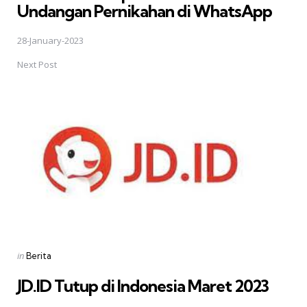
Undangan Pernikahan di WhatsApp
28-January-2023
Next Post
Posted
in
Berita
in
JD.ID Tutup di Indonesia Maret 2023