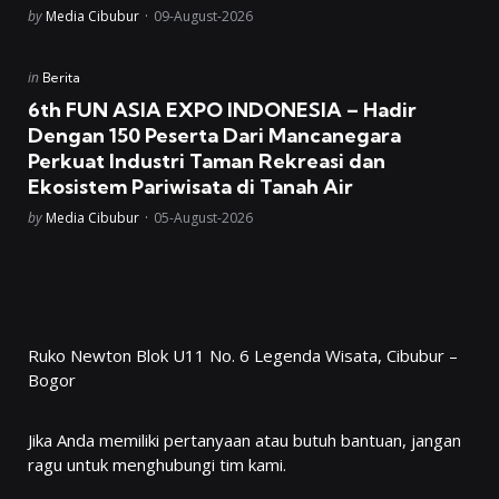
Posted
by
Media Cibubur
09-August-2026
Posted
in
Berita
in
6th FUN ASIA EXPO INDONESIA – Hadir
Dengan 150 Peserta Dari Mancanegara
Perkuat Industri Taman Rekreasi dan
Ekosistem Pariwisata di Tanah Air
Posted
by
Media Cibubur
05-August-2026
Ruko Newton Blok U11 No. 6 Legenda Wisata, Cibubur –
Bogor
Jika Anda memiliki pertanyaan atau butuh bantuan, jangan
ragu untuk menghubungi tim kami.