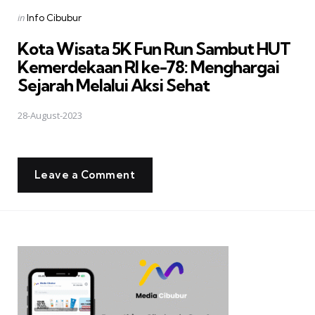
Posted
in
Info Cibubur
in
Kota Wisata 5K Fun Run Sambut HUT
Kemerdekaan RI ke-78: Menghargai
Sejarah Melalui Aksi Sehat
28-August-2023
Leave a Comment