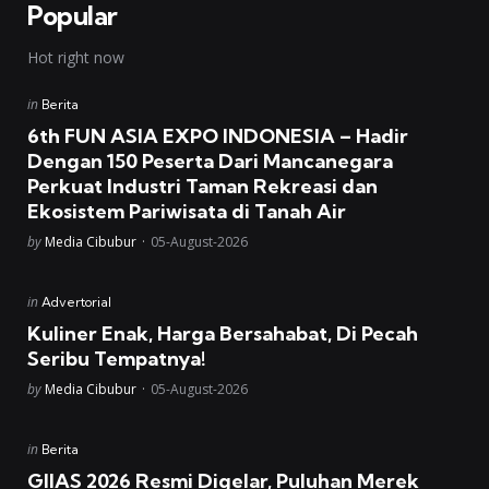
Popular
Hot right now
Posted
in
Berita
in
6th FUN ASIA EXPO INDONESIA – Hadir
Dengan 150 Peserta Dari Mancanegara
Perkuat Industri Taman Rekreasi dan
Ekosistem Pariwisata di Tanah Air
Posted
by
Media Cibubur
05-August-2026
Posted
in
Advertorial
in
Kuliner Enak, Harga Bersahabat, Di Pecah
Seribu Tempatnya!
Posted
by
Media Cibubur
05-August-2026
Posted
in
Berita
in
GIIAS 2026 Resmi Digelar, Puluhan Merek