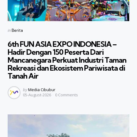
Categories
Posted
in
Berita
in
6th FUN ASIA EXPO INDONESIA –
Hadir Dengan 150 Peserta Dari
Mancanegara Perkuat Industri Taman
Rekreasi dan Ekosistem Pariwisata di
Tanah Air
Posted
by
Media Cibubur
05-August-2026
0
Comments
by