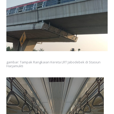
gambar: Tampak Rangkaian Kereta LRT Jabodebek di Stasiun
Harjamukti