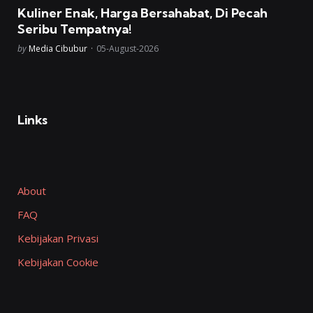
in
Kuliner Enak, Harga Bersahabat, Di Pecah
Seribu Tempatnya!
Posted
by
Media Cibubur
05-August-2026
Links
About
FAQ
Kebijakan Privasi
Kebijakan Cookie