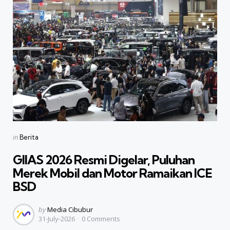
Categories
Posted
in
Berita
in
GIIAS 2026 Resmi Digelar, Puluhan
Merek Mobil dan Motor Ramaikan ICE
BSD
Posted
by
Media Cibubur
31-July-2026
0
Comments
by