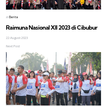
Posted
in
Berita
in
Raimuna Nasional XII 2023 di Cibubur
22-August-2023
Next Post