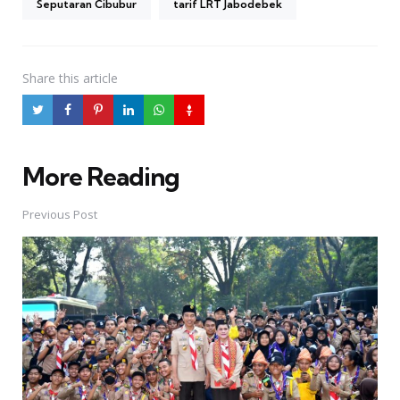
Seputaran Cibubur
tarif LRT Jabodebek
Share
this article
More Reading
Post
navigation
Previous Post