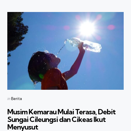
Categories
Posted
in
Berita
in
Musim Kemarau Mulai Terasa, Debit
Sungai Cileungsi dan Cikeas Ikut
Menyusut