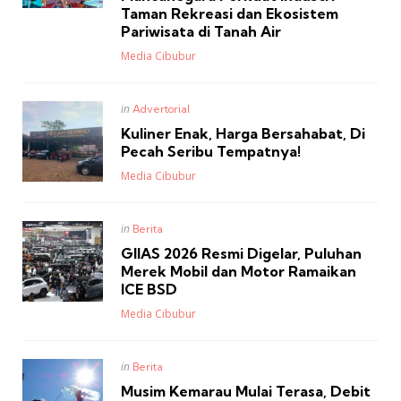
Taman Rekreasi dan Ekosistem
Pariwisata di Tanah Air
Posted
Media Cibubur
Posted
in
Advertorial
in
Kuliner Enak, Harga Bersahabat, Di
Pecah Seribu Tempatnya!
Posted
Media Cibubur
Posted
in
Berita
in
GIIAS 2026 Resmi Digelar, Puluhan
Merek Mobil dan Motor Ramaikan
ICE BSD
Posted
Media Cibubur
Posted
in
Berita
in
Musim Kemarau Mulai Terasa, Debit