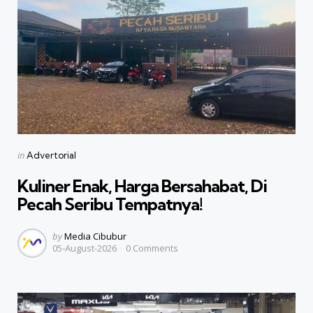
Categories
Posted
in
Advertorial
in
Kuliner Enak, Harga Bersahabat, Di
Pecah Seribu Tempatnya!
Posted
by
Media Cibubur
05-August-2026
0
Comments
by