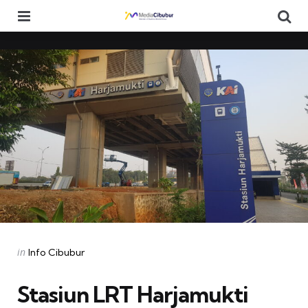
Menu
Se
Categories
Posted
in
Info Cibubur
in
Stasiun LRT Harjamukti