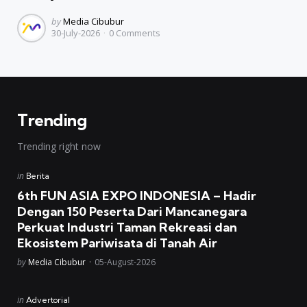
Posted
by
Media Cibubur
30-July-2026
0
Comments
by
Trending
Trending right now
Posted
in
Berita
in
6th FUN ASIA EXPO INDONESIA – Hadir
Dengan 150 Peserta Dari Mancanegara
Perkuat Industri Taman Rekreasi dan
Ekosistem Pariwisata di Tanah Air
Posted
by
Media Cibubur
05-August-2026
Posted
in
Advertorial