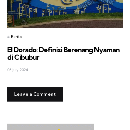
Posted
in
Berita
in
El Dorado: Definisi Berenang Nyaman
di Cibubur
06-July-2024
Leave a Comment