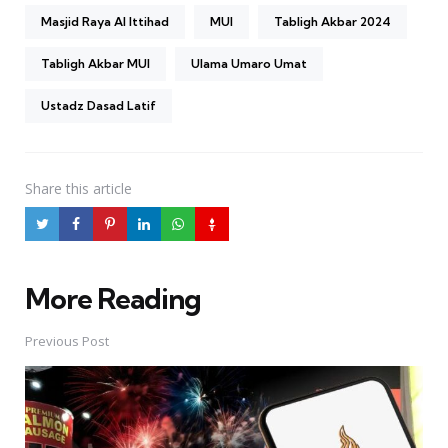
Masjid Raya Al Ittihad
MUI
Tabligh Akbar 2024
Tabligh Akbar MUI
Ulama Umaro Umat
Ustadz Dasad Latif
Share
this article
More Reading
Post
navigation
Previous Post