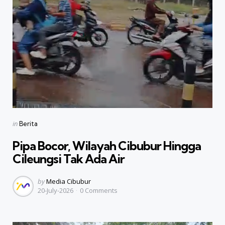
Categories
Posted
in
Berita
in
Pipa Bocor, Wilayah Cibubur Hingga
Cileungsi Tak Ada Air
Posted
by
Media Cibubur
20-July-2026
0
Comments
by