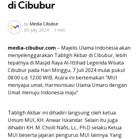
di Cibubur
Posted
by
Media Cibubur
05-July-2024
1 min
by
media-cibubur.com
– Majelis Ulama Indonesia akan
menyelenggarakan Tabligh Akbar di Cibubur, lebih
tepatnya di Masjid Raya Al-Ittihad Legenda Wisata
Cibubur pada Hari Minggu, 7 Juli 2024 mulai pukul
08:00 s.d. 12:00 WIB. Acara ini bertemakan “MUI
menyapa umat, Harmonisasi Ulama Umaro dengan
Umat menuju Indonesia maju”
Tabligh Akbar ini dihadiri langsung oleh ketua
Umum MUI, KH. Anwar Iskandar. Selain itu juga
dihadiri KH. M. Cholil Nafis, Lc., Ph.D selaku Ketua
MUI beserta jajaran pengurus MUI lainnya. Yang