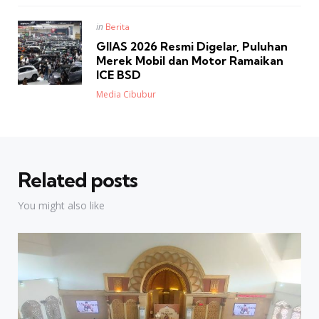
Posted
in
Berita
in
GIIAS 2026 Resmi Digelar, Puluhan
Merek Mobil dan Motor Ramaikan
ICE BSD
Posted
Media Cibubur
Related posts
You might also like