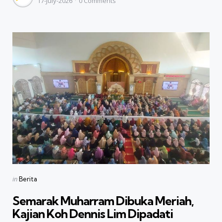
17-July-2026
0
Comments
by
Categories
Posted
in
Berita
in
Semarak Muharram Dibuka Meriah,
Kajian Koh Dennis Lim Dipadati