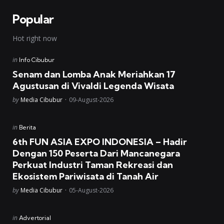
Popular
Hot right now
Posted
in
Info Cibubur
in
Senam dan Lomba Anak Meriahkan 17
Agustusan di Vivaldi Legenda Wisata
Posted
by
Media Cibubur
09-August-2026
Posted
in
Berita
in
6th FUN ASIA EXPO INDONESIA – Hadir
Dengan 150 Peserta Dari Mancanegara
Perkuat Industri Taman Rekreasi dan
Ekosistem Pariwisata di Tanah Air
Posted
by
Media Cibubur
05-August-2026
Posted
in
Advertorial