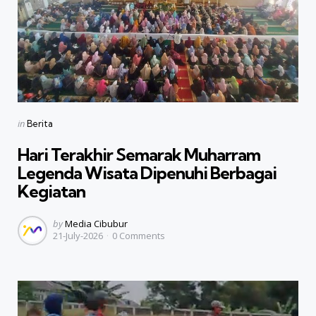
Categories
Posted
in
Berita
in
Hari Terakhir Semarak Muharram
Legenda Wisata Dipenuhi Berbagai
Kegiatan
Posted
by
Media Cibubur
21-July-2026
0
Comments
by