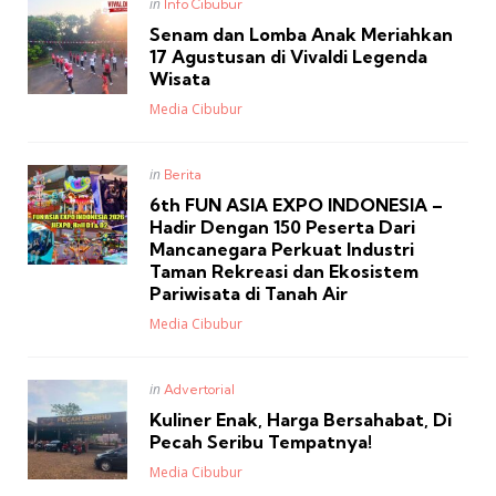
Posted
in
Info Cibubur
in
Senam dan Lomba Anak Meriahkan
17 Agustusan di Vivaldi Legenda
Wisata
Posted
Media Cibubur
Posted
in
Berita
in
6th FUN ASIA EXPO INDONESIA –
Hadir Dengan 150 Peserta Dari
Mancanegara Perkuat Industri
Taman Rekreasi dan Ekosistem
Pariwisata di Tanah Air
Posted
Media Cibubur
Posted
in
Advertorial
in
Kuliner Enak, Harga Bersahabat, Di
Pecah Seribu Tempatnya!
Posted
Media Cibubur