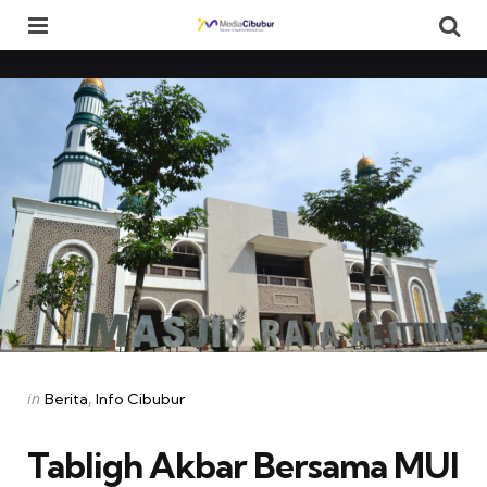
Menu
Se
Categories
Posted
in
Berita
Info Cibubur
in
Tabligh Akbar Bersama MUI