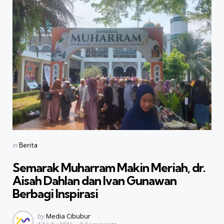
Categories
Posted
in
Berita
in
Semarak Muharram Makin Meriah, dr.
Aisah Dahlan dan Ivan Gunawan
Berbagi Inspirasi
Posted
by
Media Cibubur