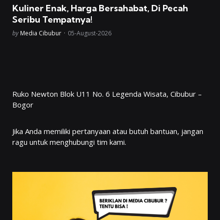
in
Kuliner Enak, Harga Bersahabat, Di Pecah
Seribu Tempatnya!
Posted
by
Media Cibubur
05-August-2026
Ruko Newton Blok U11 No. 6 Legenda Wisata, Cibubur –
Bogor
Jika Anda memiliki pertanyaan atau butuh bantuan, jangan
ragu untuk menghubungi tim kami.