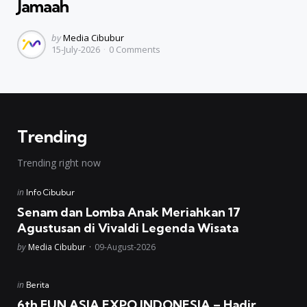
Jamaah
Posted
by
Media Cibubur
15-July-2026
0
Comments
by
Trending
Trending right now
Posted
in
Info Cibubur
in
Senam dan Lomba Anak Meriahkan 17
Agustusan di Vivaldi Legenda Wisata
Posted
by
Media Cibubur
09-August-2026
Posted
in
Berita
in
6th FUN ASIA EXPO INDONESIA – Hadir