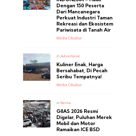
Dengan 150 Peserta
Dari Mancanegara
Perkuat Industri Taman
Rekreasi dan Ekosistem
Pariwisata di Tanah Air
Posted
Media Cibubur
Posted
in
Advertorial
in
Kuliner Enak, Harga
Bersahabat, Di Pecah
Seribu Tempatnya!
Posted
Media Cibubur
Posted
in
Berita
in
GIIAS 2026 Resmi
Digelar, Puluhan Merek
Mobil dan Motor
Ramaikan ICE BSD