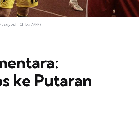
asuyoshi Chiba /AFP)
mentara:
os ke Putaran