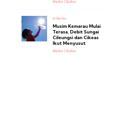
Posted
Media Cibubur
Posted
in
Berita
in
Musim Kemarau Mulai
Terasa, Debit Sungai
Cileungsi dan Cikeas
Ikut Menyusut
Posted
Media Cibubur