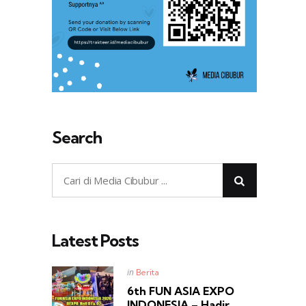
Search
Latest Posts
Posted
in
Berita
in
6th FUN ASIA EXPO
INDONESIA – Hadir