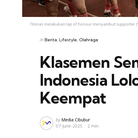
TImnas melakukan lap of honour menyambut supporter (Y
Categories
Posted
in
Berita
Lifestyle
Olahraga
in
Klasemen Se
Indonesia Lol
Keempat
Posted
by
Media Cibubur
07-June-2025
2 min
by