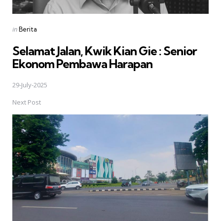
Posted
in
Berita
in
Selamat Jalan, Kwik Kian Gie : Senior
Ekonom Pembawa Harapan
29-July-2025
Next Post