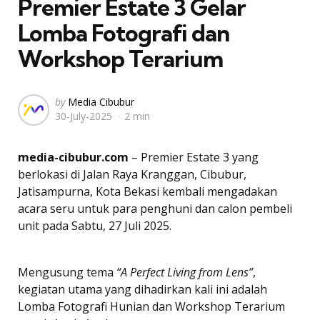
Premier Estate 3 Gelar
Lomba Fotografi dan
Workshop Terarium
Posted
by
Media Cibubur
30-July-2025
2 min
by
media-cibubur.com
– Premier Estate 3 yang
berlokasi di Jalan Raya Kranggan, Cibubur,
Jatisampurna, Kota Bekasi kembali mengadakan
acara seru untuk para penghuni dan calon pembeli
unit pada Sabtu, 27 Juli 2025.
Mengusung tema
“A Perfect Living from Lens”
,
kegiatan utama yang dihadirkan kali ini adalah
Lomba Fotografi Hunian dan Workshop Terarium