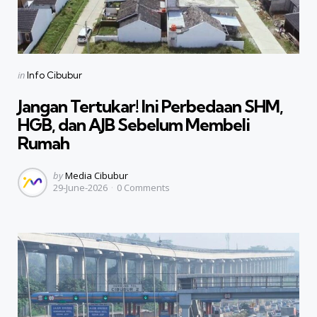
Categories
Posted
in
Info Cibubur
in
Jangan Tertukar! Ini Perbedaan SHM,
HGB, dan AJB Sebelum Membeli
Rumah
Posted
by
Media Cibubur
29-June-2026
0
Comments
by