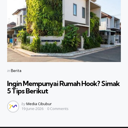
Categories
Posted
in
Berita
in
Ingin Mempunyai Rumah Hook? Simak
5 Tips Berikut
Posted
by
Media Cibubur
19-June-2026
0
Comments
by