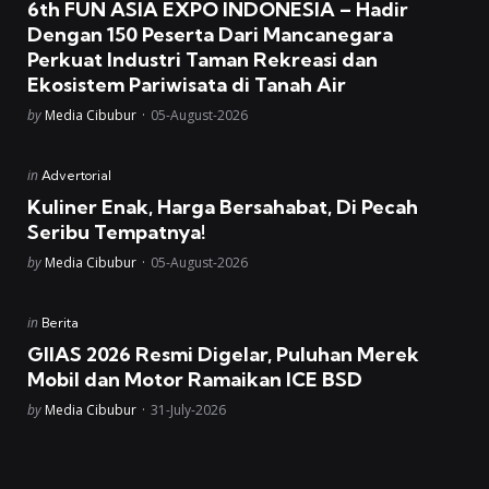
6th FUN ASIA EXPO INDONESIA – Hadir
Dengan 150 Peserta Dari Mancanegara
Perkuat Industri Taman Rekreasi dan
Ekosistem Pariwisata di Tanah Air
Posted
by
Media Cibubur
05-August-2026
Posted
in
Advertorial
in
Kuliner Enak, Harga Bersahabat, Di Pecah
Seribu Tempatnya!
Posted
by
Media Cibubur
05-August-2026
Posted
in
Berita
in
GIIAS 2026 Resmi Digelar, Puluhan Merek
Mobil dan Motor Ramaikan ICE BSD
Posted
by
Media Cibubur
31-July-2026