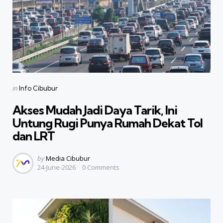
Categories
Posted
in
Info Cibubur
in
Akses Mudah Jadi Daya Tarik, Ini
Untung Rugi Punya Rumah Dekat Tol
dan LRT
Posted
by
Media Cibubur
24-June-2026
0
Comments
by