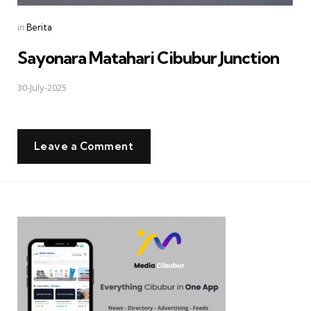
Posted
in
Berita
in
Sayonara Matahari Cibubur Junction
30-July-2025
Leave a Comment