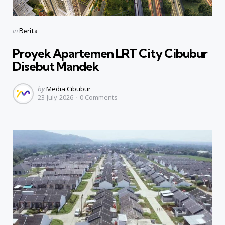
Categories
Posted
in
Berita
in
Proyek Apartemen LRT City Cibubur
Disebut Mandek
Posted
by
Media Cibubur
23-July-2026
0
Comments
by