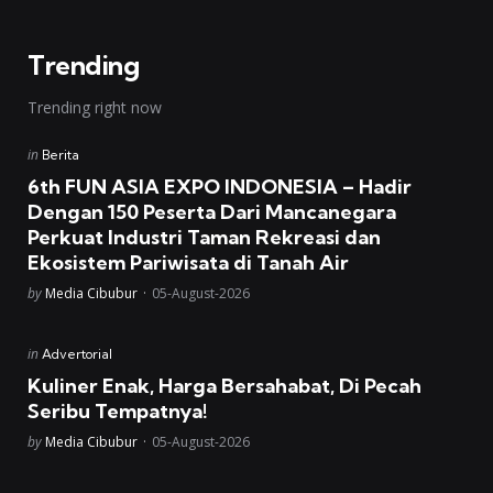
Trending
Trending right now
Posted
in
Berita
in
6th FUN ASIA EXPO INDONESIA – Hadir
Dengan 150 Peserta Dari Mancanegara
Perkuat Industri Taman Rekreasi dan
Ekosistem Pariwisata di Tanah Air
Posted
by
Media Cibubur
05-August-2026
Posted
in
Advertorial
in
Kuliner Enak, Harga Bersahabat, Di Pecah
Seribu Tempatnya!
Posted
by
Media Cibubur
05-August-2026