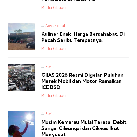
Posted
Media Cibubur
Posted
in
Advertorial
in
Kuliner Enak, Harga Bersahabat, Di
Pecah Seribu Tempatnya!
Posted
Media Cibubur
Posted
in
Berita
in
GIIAS 2026 Resmi Digelar, Puluhan
Merek Mobil dan Motor Ramaikan
ICE BSD
Posted
Media Cibubur
Posted
in
Berita
in
Musim Kemarau Mulai Terasa, Debit
Sungai Cileungsi dan Cikeas Ikut
Menyusut