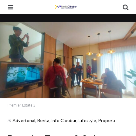
Menu
Se
Premier Estate 3
Categories
Posted
in
Advertorial
Berita
Info Cibubur
Lifestyle
Properti
in