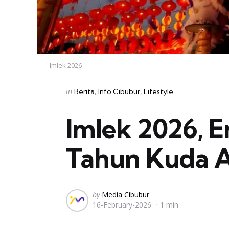
Imlek 2026
Categories
Posted
in
Berita
Info Cibubur
Lifestyle
in
Imlek 2026, E
Tahun Kuda A
Posted
by
Media Cibubur
16-February-2026
1 min
by