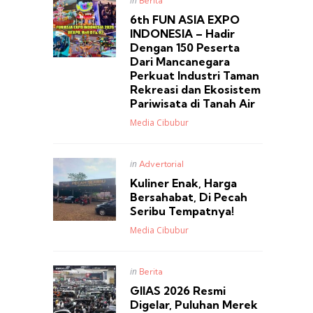
in
Berita
in
6th FUN ASIA EXPO
INDONESIA – Hadir
Dengan 150 Peserta
Dari Mancanegara
Perkuat Industri Taman
Rekreasi dan Ekosistem
Pariwisata di Tanah Air
Posted
Media Cibubur
Posted
in
Advertorial
in
Kuliner Enak, Harga
Bersahabat, Di Pecah
Seribu Tempatnya!
Posted
Media Cibubur
Posted
in
Berita
in
GIIAS 2026 Resmi
Digelar, Puluhan Merek