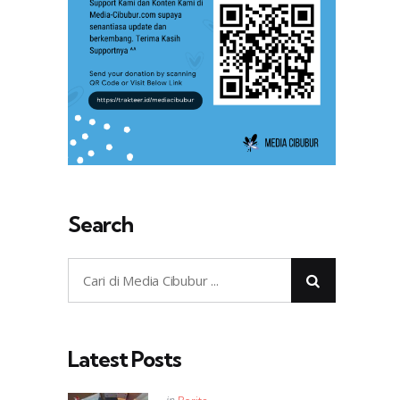
Search
Latest Posts
Posted