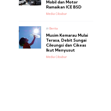
Mobil dan Motor
Ramaikan ICE BSD
Posted
Media Cibubur
Posted
in
Berita
in
Musim Kemarau Mulai
Terasa, Debit Sungai
Cileungsi dan Cikeas
Ikut Menyusut
Posted
Media Cibubur