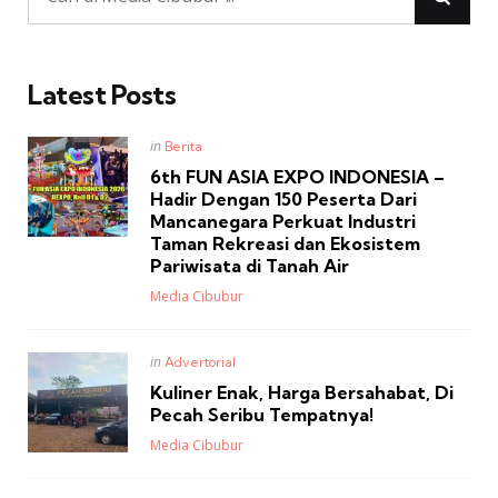
Latest Posts
Posted
in
Berita
in
6th FUN ASIA EXPO INDONESIA –
Hadir Dengan 150 Peserta Dari
Mancanegara Perkuat Industri
Taman Rekreasi dan Ekosistem
Pariwisata di Tanah Air
Posted
Media Cibubur
Posted
in
Advertorial
in
Kuliner Enak, Harga Bersahabat, Di
Pecah Seribu Tempatnya!
Posted
Media Cibubur