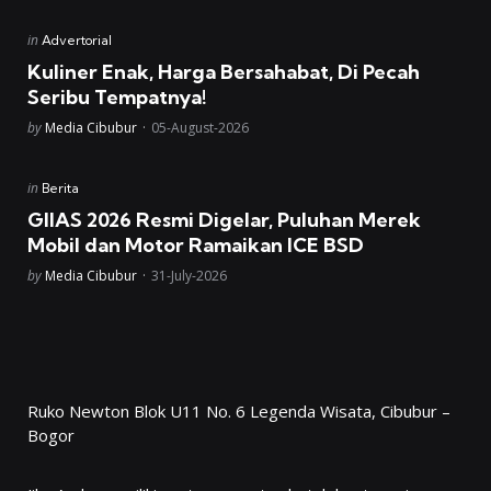
Posted
in
Advertorial
in
Kuliner Enak, Harga Bersahabat, Di Pecah
Seribu Tempatnya!
Posted
by
Media Cibubur
05-August-2026
Posted
in
Berita
in
GIIAS 2026 Resmi Digelar, Puluhan Merek
Mobil dan Motor Ramaikan ICE BSD
Posted
by
Media Cibubur
31-July-2026
Ruko Newton Blok U11 No. 6 Legenda Wisata, Cibubur –
Bogor