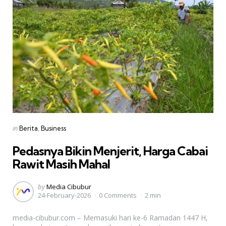
Categories
Posted
in
Berita
Business
in
Pedasnya Bikin Menjerit, Harga Cabai
Rawit Masih Mahal
Posted
by
Media Cibubur
24-February-2026
0 Comments
2 min
by
media-cibubur.com – Memasuki hari ke-6 Ramadan 1447 H,