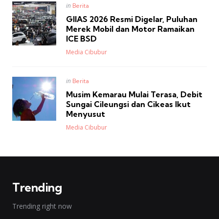
Posted
in
Berita
in
GIIAS 2026 Resmi Digelar, Puluhan
Merek Mobil dan Motor Ramaikan
ICE BSD
Posted
Media Cibubur
Posted
in
Berita
in
Musim Kemarau Mulai Terasa, Debit
Sungai Cileungsi dan Cikeas Ikut
Menyusut
Posted
Media Cibubur
Trending
Trending right now