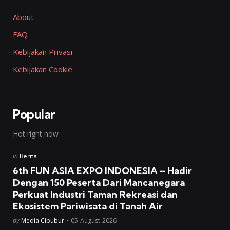
About
FAQ
Kebijakan Privasi
Kebijakan Cookie
Popular
Hot right now
Posted
in
Berita
in
6th FUN ASIA EXPO INDONESIA – Hadir
Dengan 150 Peserta Dari Mancanegara
Perkuat Industri Taman Rekreasi dan
Ekosistem Pariwisata di Tanah Air
Posted
by
Media Cibubur
05-August-2026