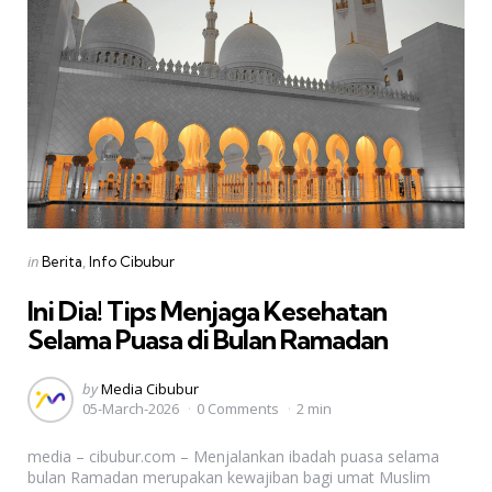
Categories
Posted
in
Berita
Info Cibubur
in
Ini Dia! Tips Menjaga Kesehatan
Selama Puasa di Bulan Ramadan
Posted
by
Media Cibubur
05-March-2026
0 Comments
2 min
by
media – cibubur.com – Menjalankan ibadah puasa selama
bulan Ramadan merupakan kewajiban bagi umat Muslim