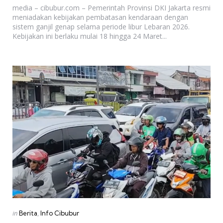
media – cibubur.com – Pemerintah Provinsi DKI Jakarta resmi
meniadakan kebijakan pembatasan kendaraan dengan
sistem ganjil genap selama periode libur Lebaran 2026.
Kebijakan ini berlaku mulai 18 hingga 24 Maret...
Categories
Posted
in
Berita
Info Cibubur
in