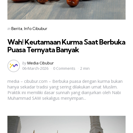
Categories
Posted
in
Berita
Info Cibubur
in
Wah! Keutamaan Kurma Saat Berbuka
Puasa Ternyata Banyak
Posted
by
Media Cibubur
06-March-2026
0 Comments
2 min
by
media – cibubur.com – Berbuka puasa dengan kurma bukan
hanya sekadar tradisi yang sering dilakukan umat Muslim.
Praktik ini memiliki dasar sunnah yang dianjurkan oleh Nabi
Muhammad SAW sekaligus menyimpan...