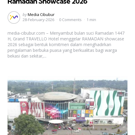
Ramadan Showcase 2026
Posted
by
Media Cibubur
28-February-2026
0 Comments
1 min
by
media-cibubur.com – Menyambut bulan suci Ramadan 1447
H, Grand TRAVELLO Hotel menggelar RAMADAN showcase
2026 sebagai bentuk komitmen dalam menghadirkan
pengalaman berbuka puasa yang berkualitas bagi warga
bekasi dan sekitar,...