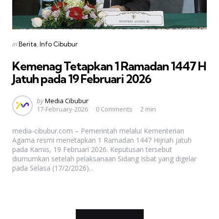
Categories
Posted
in
Berita
Info Cibubur
in
Kemenag Tetapkan 1 Ramadan 1447 H
Jatuh pada 19 Februari 2026
Posted
by
Media Cibubur
17-February-2026
0 Comments
2 min
by
media-cibubur.com – Pemerintah melalui Kementerian
Agama resmi menetapkan 1 Ramadan 1447 Hijriah jatuh
pada Kamis, 19 Februari 2026. Keputusan tersebut
diumumkan setelah pelaksanaan Sidang Isbat yang digelar
pada Selasa (17/2/2026)...
Posts