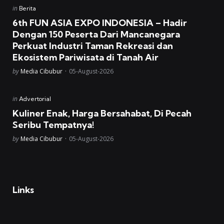
Posted
in
Berita
in
6th FUN ASIA EXPO INDONESIA – Hadir
Dengan 150 Peserta Dari Mancanegara
Perkuat Industri Taman Rekreasi dan
Ekosistem Pariwisata di Tanah Air
Posted
by
Media Cibubur
05-August-2026
Posted
in
Advertorial
in
Kuliner Enak, Harga Bersahabat, Di Pecah
Seribu Tempatnya!
Posted
by
Media Cibubur
05-August-2026
Links