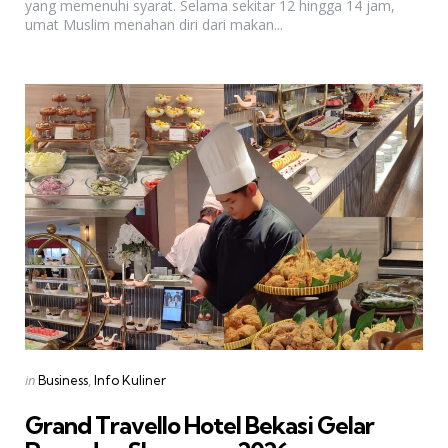
yang memenuhi syarat. Selama sekitar 12 hingga 14 jam,
umat Muslim menahan diri dari makan...
Categories
Posted
in
Business
Info Kuliner
in
Grand Travello Hotel Bekasi Gelar