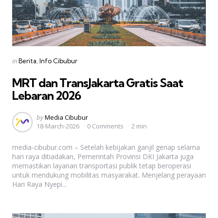
Categories
Posted
in
Berita
Info Cibubur
in
MRT dan TransJakarta Gratis Saat
Lebaran 2026
Posted
by
Media Cibubur
18-March-2026
0 Comments
2 min
by
media-cibubur.com – Setelah kebijakan ganjil genap selama
hari raya ditiadakan, Pemerintah Provinsi DKI Jakarta juga
memastikan layanan transportasi publik tetap beroperasi
untuk mendukung mobilitas masyarakat. Menjelang perayaan
Hari Raya Nyepi...