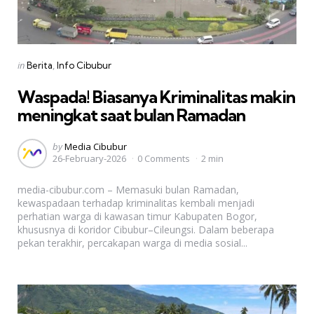
Categories
Posted
in
Berita
Info Cibubur
in
Waspada! Biasanya Kriminalitas makin
meningkat saat bulan Ramadan
Posted
by
Media Cibubur
26-February-2026
0 Comments
2 min
by
media-cibubur.com – Memasuki bulan Ramadan,
kewaspadaan terhadap kriminalitas kembali menjadi
perhatian warga di kawasan timur Kabupaten Bogor,
khususnya di koridor Cibubur–Cileungsi. Dalam beberapa
pekan terakhir, percakapan warga di media sosial...