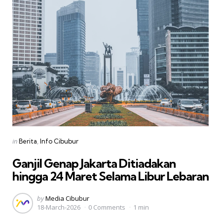
Categories
Posted
in
Berita
Info Cibubur
in
Ganjil Genap Jakarta Ditiadakan
hingga 24 Maret Selama Libur Lebaran
Posted
by
Media Cibubur
18-March-2026
0 Comments
1 min
by