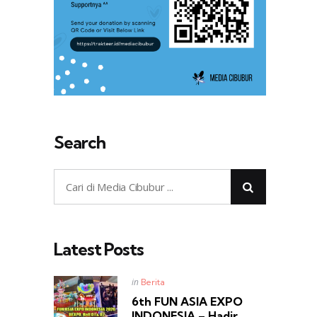
Search
Latest Posts
Posted
in
Berita
in
6th FUN ASIA EXPO
INDONESIA – Hadir