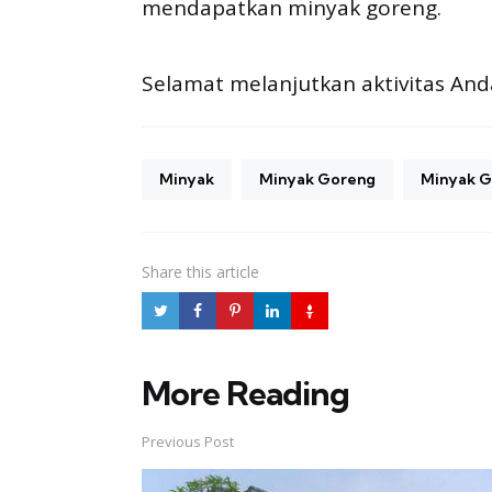
mendapatkan minyak goreng.
Selamat melanjutkan aktivitas And
Minyak
Minyak Goreng
Minyak G
Share
this article
More Reading
Post
navigation
Previous Post