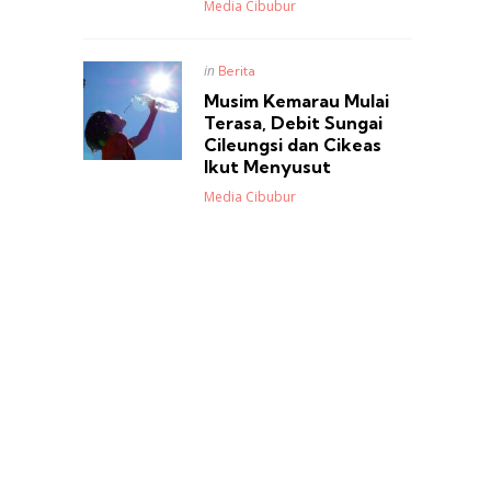
Posted
Media Cibubur
Posted
in
Berita
in
Musim Kemarau Mulai
Terasa, Debit Sungai
Cileungsi dan Cikeas
Ikut Menyusut
Posted
Media Cibubur