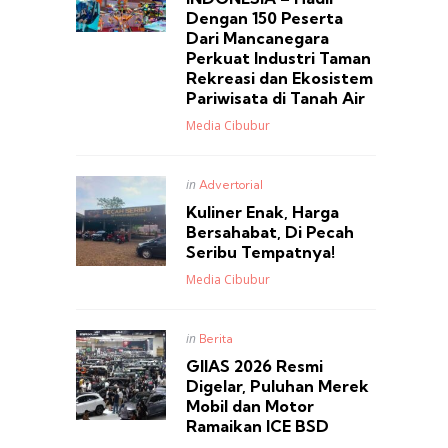
Dengan 150 Peserta
Dari Mancanegara
Perkuat Industri Taman
Rekreasi dan Ekosistem
Pariwisata di Tanah Air
Posted
Media Cibubur
Posted
in
Advertorial
in
Kuliner Enak, Harga
Bersahabat, Di Pecah
Seribu Tempatnya!
Posted
Media Cibubur
Posted
in
Berita
in
GIIAS 2026 Resmi
Digelar, Puluhan Merek
Mobil dan Motor
Ramaikan ICE BSD