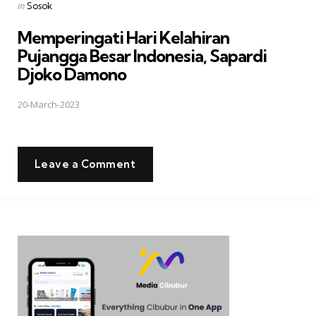
Posted
in
Sosok
in
Memperingati Hari Kelahiran
Pujangga Besar Indonesia, Sapardi
Djoko Damono
20-March-2023
Leave a Comment