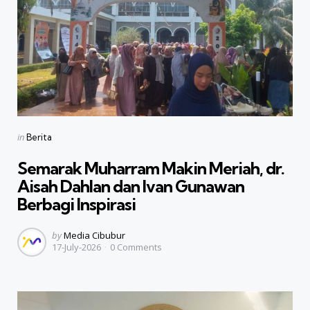
Categories
Posted
in
Berita
in
Semarak Muharram Makin Meriah, dr.
Aisah Dahlan dan Ivan Gunawan
Berbagi Inspirasi
Posted
by
Media Cibubur
17-July-2026
0
Comments
by