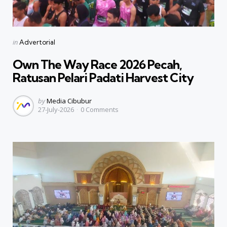
Categories
Posted
in
Advertorial
in
Own The Way Race 2026 Pecah,
Ratusan Pelari Padati Harvest City
Posted
by
Media Cibubur
27-July-2026
0
Comments
by