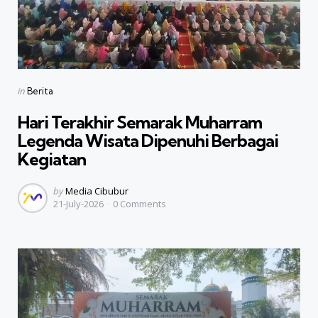
Categories
Posted
in
Berita
in
Hari Terakhir Semarak Muharram
Legenda Wisata Dipenuhi Berbagai
Kegiatan
Posted
by
Media Cibubur
21-July-2026
0
Comments
by