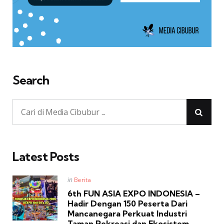
Search
Latest Posts
Posted
in
Berita
in
6th FUN ASIA EXPO INDONESIA –
Hadir Dengan 150 Peserta Dari
Mancanegara Perkuat Industri
Taman Rekreasi dan Ekosistem