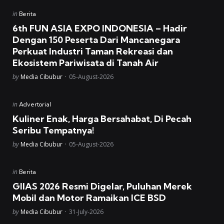
Posted
in
Berita
in
6th FUN ASIA EXPO INDONESIA – Hadir
Dengan 150 Peserta Dari Mancanegara
Perkuat Industri Taman Rekreasi dan
Ekosistem Pariwisata di Tanah Air
Posted
by
Media Cibubur
05-August-2026
Posted
in
Advertorial
in
Kuliner Enak, Harga Bersahabat, Di Pecah
Seribu Tempatnya!
Posted
by
Media Cibubur
05-August-2026
Posted
in
Berita
in
GIIAS 2026 Resmi Digelar, Puluhan Merek
Mobil dan Motor Ramaikan ICE BSD
Posted
by
Media Cibubur
31-July-2026