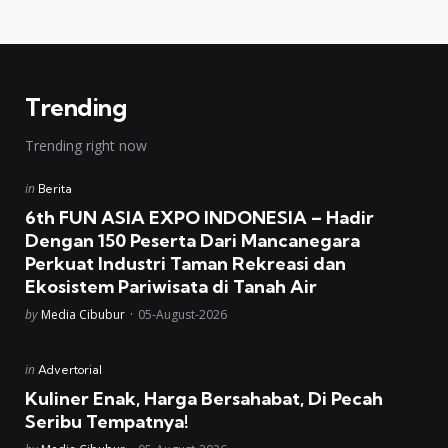
Trending
Trending right now
Posted
in
Berita
in
6th FUN ASIA EXPO INDONESIA – Hadir
Dengan 150 Peserta Dari Mancanegara
Perkuat Industri Taman Rekreasi dan
Ekosistem Pariwisata di Tanah Air
Posted
by
Media Cibubur
05-August-2026
Posted
in
Advertorial
in
Kuliner Enak, Harga Bersahabat, Di Pecah
Seribu Tempatnya!