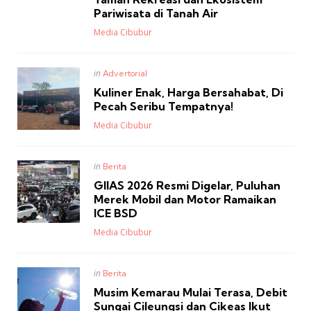
Pariwisata di Tanah Air
Posted
Media Cibubur
Posted
in
Advertorial
in
Kuliner Enak, Harga Bersahabat, Di
Pecah Seribu Tempatnya!
Posted
Media Cibubur
Posted
in
Berita
in
GIIAS 2026 Resmi Digelar, Puluhan
Merek Mobil dan Motor Ramaikan
ICE BSD
Posted
Media Cibubur
Posted
in
Berita
in
Musim Kemarau Mulai Terasa, Debit
Sungai Cileungsi dan Cikeas Ikut