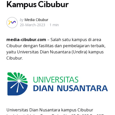
Kampus Cibubur
Posted
by
Media Cibubur
20-March-2023
1 min
by
media-cibubur.com
– Salah satu kampus di area
Cibubur dengan fasilitas dan pembelajaran terbaik,
yaitu Universitas Dian Nusantara (Undira) kampus
Cibubur.
Universitas Dian Nusantara kampus Cibubur