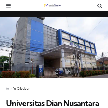
Menu
Se
Categories
Posted
in
Info Cibubur
in
Universitas Dian Nusantara