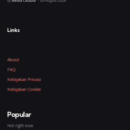
Posted
by
Media Cibubur
05-August-2026
Links
About
FAQ
Kebijakan Privasi
Kebijakan Cookie
Popular
Hot right now