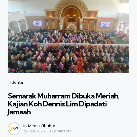
Categories
Posted
in
Berita
in
Semarak Muharram Dibuka Meriah,
Kajian Koh Dennis Lim Dipadati
Jamaah
Posted
by
Media Cibubur
15-July-2026
0
Comments
by