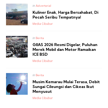
Posted
in
Advertorial
in
Kuliner Enak, Harga Bersahabat, Di
Pecah Seribu Tempatnya!
Posted
Media Cibubur
Posted
in
Berita
in
GIIAS 2026 Resmi Digelar, Puluhan
Merek Mobil dan Motor Ramaikan
ICE BSD
Posted
Media Cibubur
Posted
in
Berita
in
Musim Kemarau Mulai Terasa, Debit
Sungai Cileungsi dan Cikeas Ikut
Menyusut
Posted
Media Cibubur