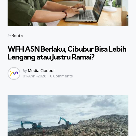
Categories
Posted
in
Berita
in
WFH ASN Berlaku, Cibubur Bisa Lebih
Lengang atau Justru Ramai?
Posted
by
Media Cibubur
01-April-2026
0
Comments
by