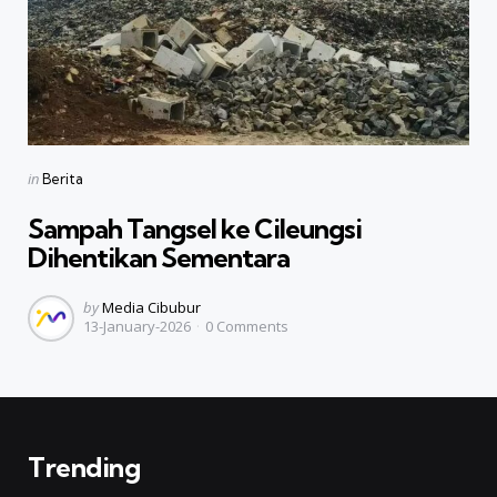
Categories
Posted
in
Berita
in
Sampah Tangsel ke Cileungsi
Dihentikan Sementara
Posted
by
Media Cibubur
13-January-2026
0
Comments
by
Trending