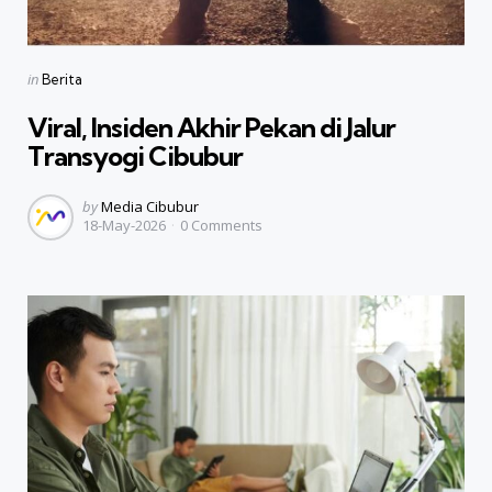
Categories
Posted
in
Berita
in
Viral, Insiden Akhir Pekan di Jalur
Transyogi Cibubur
Posted
by
Media Cibubur
18-May-2026
0
Comments
by