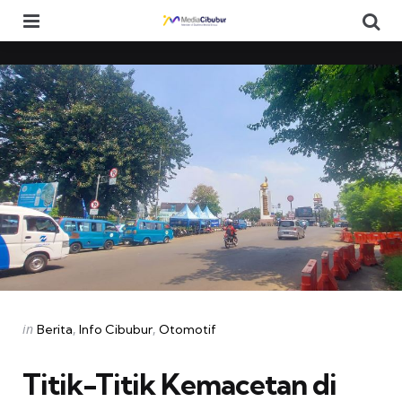
Menu
Se
Categories
Posted
in
Berita
Info Cibubur
Otomotif
in
Titik-Titik Kemacetan di