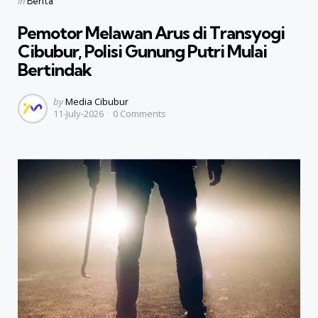
Posted
in
Berita
in
Pemotor Melawan Arus di Transyogi
Cibubur, Polisi Gunung Putri Mulai
Bertindak
Posted
by
Media Cibubur
11-July-2026
0
Comments
by