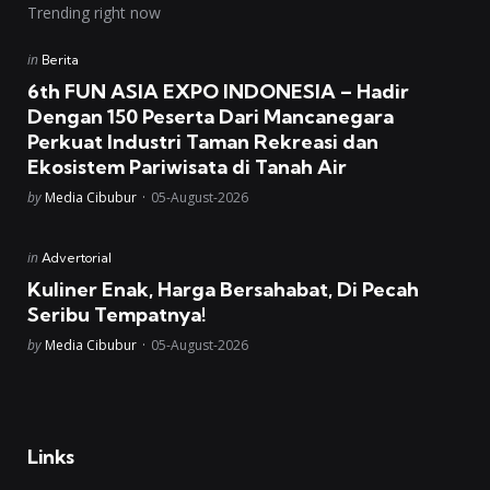
Trending right now
Posted
in
Berita
in
6th FUN ASIA EXPO INDONESIA – Hadir
Dengan 150 Peserta Dari Mancanegara
Perkuat Industri Taman Rekreasi dan
Ekosistem Pariwisata di Tanah Air
Posted
by
Media Cibubur
05-August-2026
Posted
in
Advertorial
in
Kuliner Enak, Harga Bersahabat, Di Pecah
Seribu Tempatnya!
Posted
by
Media Cibubur
05-August-2026
Links