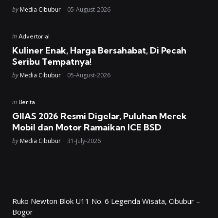
Posted
by
Media Cibubur
05-August-2026
Posted
in
Advertorial
in
Kuliner Enak, Harga Bersahabat, Di Pecah
Seribu Tempatnya!
Posted
by
Media Cibubur
05-August-2026
Posted
in
Berita
in
GIIAS 2026 Resmi Digelar, Puluhan Merek
Mobil dan Motor Ramaikan ICE BSD
Posted
by
Media Cibubur
31-July-2026
Ruko Newton Blok U11 No. 6 Legenda Wisata, Cibubur –
Bogor