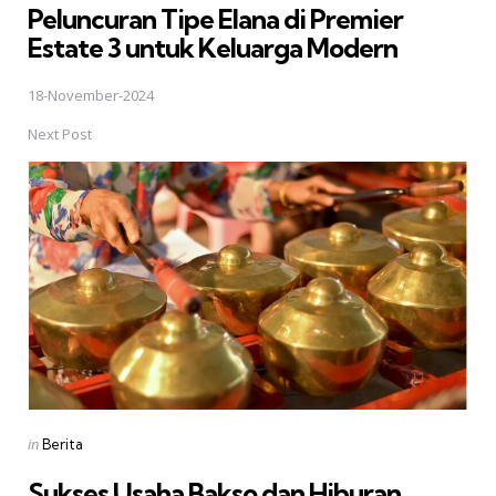
Peluncuran Tipe Elana di Premier
Estate 3 untuk Keluarga Modern
18-November-2024
Next Post
Posted
in
Berita
in
Sukses Usaha Bakso dan Hiburan