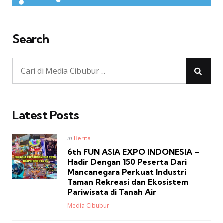
Search
Latest Posts
Posted
in
Berita
in
6th FUN ASIA EXPO INDONESIA –
Hadir Dengan 150 Peserta Dari
Mancanegara Perkuat Industri
Taman Rekreasi dan Ekosistem
Pariwisata di Tanah Air
Posted
Media Cibubur