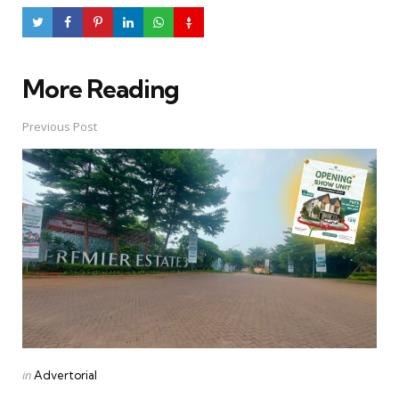
More Reading
Post
navigation
Previous Post
Posted
in
Advertorial
in